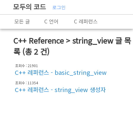
모두의 코드
로그인
모든 글
C 언어
C 레퍼런스
C++
C++ 레퍼런스
Rust
C++ Reference > string_view
글 목
X86-64 명령어 레퍼런스
알고리즘
록 (총 2 건)
자료 구조
잡담
프로그래밍
조회수 : 21901
C++ 레퍼런스 - basic_string_view
조회수 : 11354
C++ 레퍼런스 - string_view 생성자