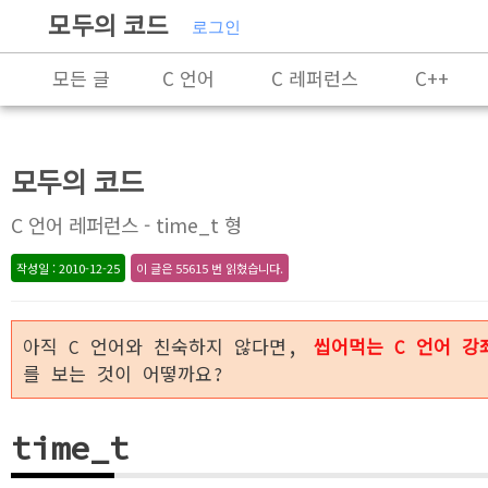
모두의 코드
로그인
모든 글
C 언어
C 레퍼런스
C++
C++ 레퍼런스
Rust
모두의 코드
X86-64 명령어 레퍼런스
알고리즘
C 언어 레퍼런스 - time_t 형
자료 구조
잡담
프로그래밍
작성일 : 2010-12-25
이 글은 55615 번 읽혔습니다.
아직 C 언어와 친숙하지 않다면,
씹어먹는 C 언어 강
를 보는 것이 어떻까요?
time_t