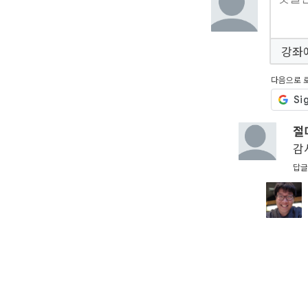
강좌
다음으로 
절
감
답글