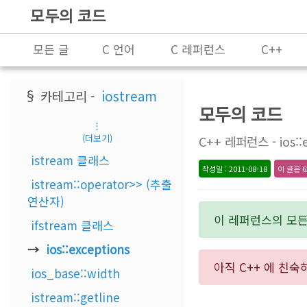
모두의 코드
모든 글
C 언어
C 레퍼런스
C++
프로그래밍
§ 카테고리 -
iostream
모두의 코드
⋮
(더보기)
C++ 레퍼런스 - ios::
istream 클래스
작성일 : 2011-08-18
이 글은 6
istream::operator>> (추출
연산자)
이 레퍼런스의 모
ifstream 클래스
ios::exceptions
아직 C++ 에 친
ios_base::width
istream::getline