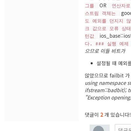
OR
그를
연산자로 
goo
스트림 객체는
도 예외를 던지지 않
크 값으로 오류 상태
ios_base::ios
턴값
다. ### 실행 예
으므로 이들 비트가
설정될 때 예외를 
않았으므로 failbit 
using namespace std;
ifstream::badbit); try
"Exception opening/re
댓글이
2
개 있습니다!