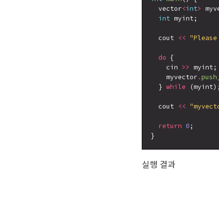
  vector
<
int
>
 myve
int
 myint;

  cout 
<<
"Please
do
 {

    cin 
>>
 myint;

    myvector
.
push
  } 
while
 (myint);
  cout 
<<
"myvect
return
0
;

실행 결과