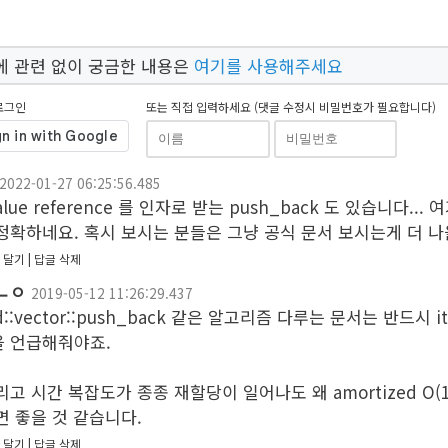
에 관련 없이 궁금한 내용은
여기를 사용해주세요
로그인
또는 직접 입력하세요 (댓글 수정시 비밀번호가 필요합니다)
2022-01-27 06:25:56.485
alue reference 를 인자로 받는 push_back 도 있습니다...
정확하네요. 혹시 보시는 분들은 그냥 공식 문서 보시는게 더 나
 달기
답글 삭제
ㄴㅇ
2019-05-12 11:26:29.437
d::vector::push_back 같은 알고리즘 다루는 문서는 반드시 itera
을 언급해줘야죠.

리고 시간 복잡도가 종종 재할당이 일어나도 왜 amortized O(
면 좋을 것 같습니다.
 달기
답글 삭제