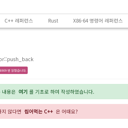
C++ 레퍼런스
Rust
X86-64 명령어 레퍼런스
r::push_back
6909 번 읽혔습니다.
든 내용은
여기
를 기초로 하여 작성하였습니다.
숙하지 않다면
씹어먹는 C++
은 어때요?