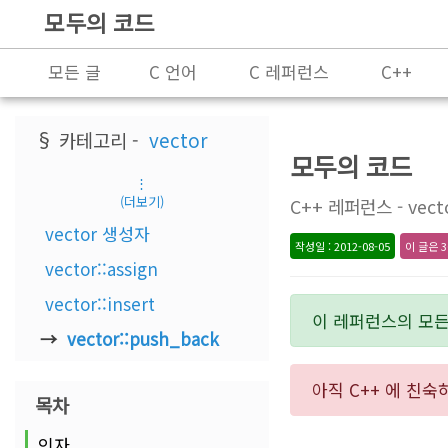
모두의 코드
모든 글
C 언어
C 레퍼런스
C++
프로그래밍
§ 카테고리 -
vector
모두의 코드
⋮
(더보기)
C++ 레퍼런스 - vecto
vector 생성자
작성일 : 2012-08-05
이 글은 3
vector::assign
vector::insert
이 레퍼런스의 모
vector::push_back
아직 C++ 에 친
목차
인자