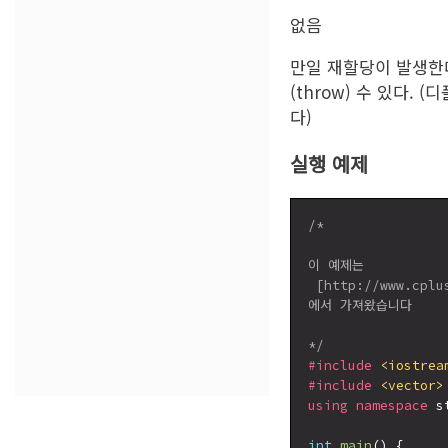
없음
만일 재할당이 발생한
(throw) 수 있다.
다)
실행 예제
/*

이 예제는

 [http://www.cplu
에서 가져왔습니다

*/
#include
<iostrea
#include
<vector>
using
namespace
 st
int
main
() {
