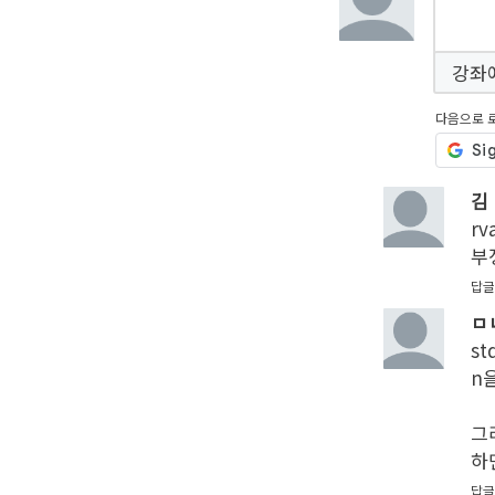
강좌
다음으로 
김
rv
부
답글
ㅁ
st
n
그
하
답글