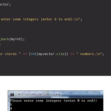
ctor;

 enter some integers (enter 0 to end):\n"
;

_back
(myint);



or stores "
<<
 (
int
)myvector
.
size
() 
<<
" numbers.\n"
;
