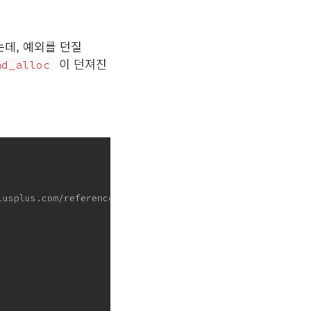
데, 예외를 던질
이 던져진
ad_alloc
usplus.com/reference/stl/vector/push_back/)
