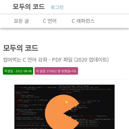
모두의 코드
로그인
모든 글
C 언어
C 레퍼런스
C++
C++ 레퍼런스
Rust
모두의 코드
X86-64 명령어 레퍼런스
알고리즘
씹어먹는 C 언어 강좌 - PDF 파일 (2020 업데이트)
자료 구조
잡담
프로그래밍
작성일 : 2012-08-06
이 글은 170532 번 읽혔습니다.