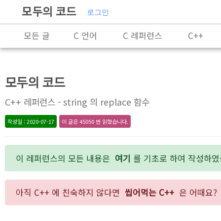
모두의 코드
로그인
모든 글
C 언어
C 레퍼런스
C++
Rust
X86-64 명령어 레퍼런스
알고리즘
모두의 코드
프로그래밍
C++ 레퍼런스 - string 의 replace 함수
작성일 : 2020-07-17
이 글은 45050 번 읽혔습니다.
이 레퍼런스의 모든 내용은
여기
를 기초로 하여 작성하였
아직 C++ 에 친숙하지 않다면
씹어먹는 C++
은 어때요?