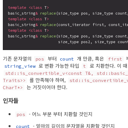
template
<class
 T
>
basic_string
&
replace
(size_type pos, size_type count
template
<class
 T
>
basic_string
&
replace
(const_iterator first, const_it
template
<class
 T
>
basic_string
&
replace
(size_type pos, size_type count
                      size_type pos2, size_type coun
기존 문자열의
부터
개 만큼, 혹은
pos
count
first
로 변환 가능한 타입
로 치환한다. 이 
string_view
t
std::is_convertible_v<const T&, std::basic
를 만족해야 하며,
Traits>>
std::is_convertible_
는 거짓이어야 한다.
CharT*>
인자들
- 어느 부분 부터 치환할 것인지
pos
- 얼마의 길이의 문자열을 치환할 것인지
count