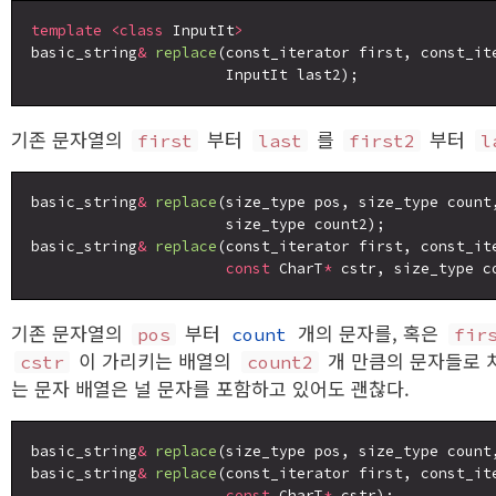
template
<class
 InputIt
>
basic_string
&
replace
(const_iterator first, const_ite
기존 문자열의
부터
를
부터
first
last
first2
l
basic_string
&
replace
(size_type pos, size_type count
                      size_type count2);

basic_string
&
replace
(const_iterator first, const_ite
const
 CharT
*
기존 문자열의
부터
개의 문자를, 혹은
pos
count
fir
이 가리키는 배열의
개 만큼의 문자들로 
cstr
count2
는 문자 배열은 널 문자를 포함하고 있어도 괜찮다.
basic_string
&
replace
(size_type pos, size_type count
basic_string
&
replace
(const_iterator first, const_ite
const
 CharT
*