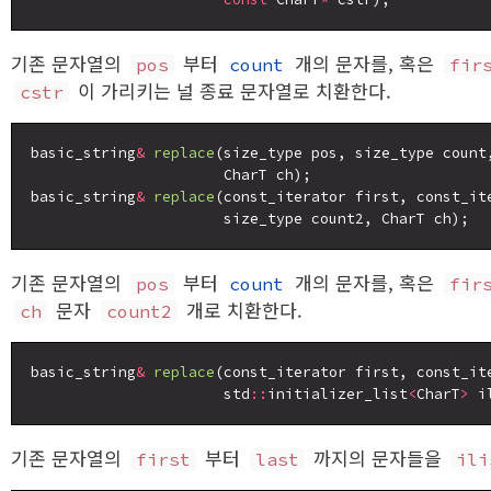
기존 문자열의
부터
개의 문자를, 혹은
pos
count
fir
이 가리키는 널 종료 문자열로 치환한다.
cstr
basic_string
&
replace
(size_type pos, size_type count,
                      CharT ch);

basic_string
&
replace
(const_iterator first, const_ite
기존 문자열의
부터
개의 문자를, 혹은
pos
count
fir
문자
개로 치환한다.
ch
count2
basic_string
&
replace
(const_iterator first, const_ite
                      std
::
initializer_list
<
CharT
>
기존 문자열의
부터
까지의 문자들을
first
last
ili