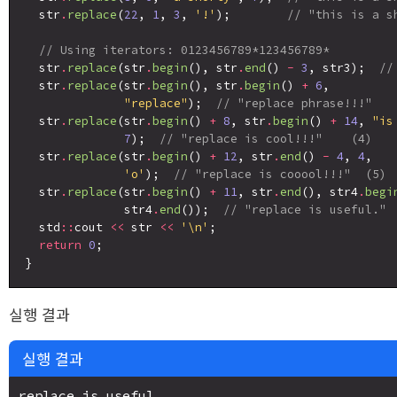
  str
.
replace
(
22
, 
1
, 
3
, 
'!'
);        
// "this is a s
// Using iterators: 0123456789*123456789*
  str
.
replace
(str
.
begin
(), str
.
end
() 
-
3
, str3);  
//
  str
.
replace
(str
.
begin
(), str
.
begin
() 
+
6
,

"replace"
);  
// "replace phrase!!!"   
  str
.
replace
(str
.
begin
() 
+
8
, str
.
begin
() 
+
14
, 
"is
7
);  
// "replace is cool!!!"    (4)
  str
.
replace
(str
.
begin
() 
+
12
, str
.
end
() 
-
4
, 
4
,

'o'
);  
// "replace is cooool!!!"  (5)
  str
.
replace
(str
.
begin
() 
+
11
, str
.
end
(), str4
.
begi
              str4
.
end
());  
// "replace is useful." 
  std
::
cout 
<<
 str 
<<
'\n'
;

return
0
;

실행 결과
실행 결과