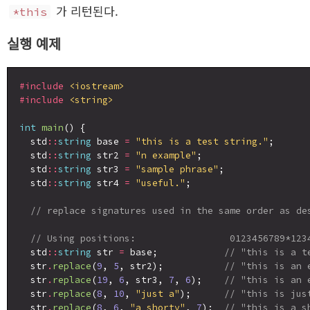
가 리턴된다.
*this
실행 예제
#include
<iostream>
#include
<string>
int
main
() {

  std
::
string
 base 
=
"this is a test string."
;

  std
::
string
 str2 
=
"n example"
;

  std
::
string
 str3 
=
"sample phrase"
;

  std
::
string
 str4 
=
"useful."
;

// replace signatures used in the same order as de
// Using positions:                 0123456789*123
  std
::
string
 str 
=
 base;            
// "this is a t
  str
.
replace
(
9
, 
5
, str2);           
// "this is an 
  str
.
replace
(
19
, 
6
, str3, 
7
, 
6
);    
// "this is an 
  str
.
replace
(
8
, 
10
, 
"just a"
);      
// "this is jus
  str
.
replace
(
8
, 
6
, 
"a shorty"
, 
7
);  
// "this is a s