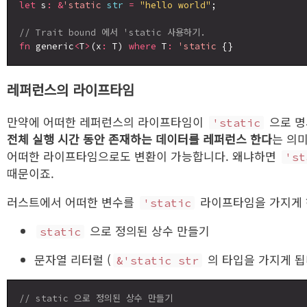
let
 s
:
&
'static
str
=
"hello world"
;

// Trait bound 에서 'static 사용하기.
fn
 generic
<
T
>
(x
:
 T) 
where
 T
:
'static
레퍼런스의 라이프타임
만약에 어떠한 레퍼런스의 라이프타임이
으로 명
'static
전체 실행 시간 동안 존재하는 데이터를 레퍼런스 한다
는 의
어떠한 라이프타임으로도 변환이 가능합니다. 왜냐하면
'st
때문이죠.
러스트에서 어떠한 변수를
라이프타임을 가지게 
'static
으로 정의된 상수 만들기
static
문자열 리터럴 (
의 타입을 가지게 됩
&'static str
// static 으로 정의된 상수 만들기