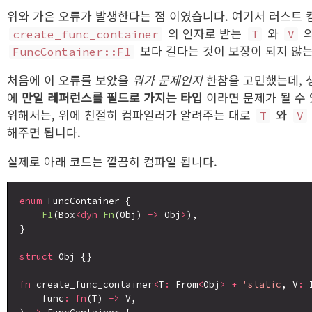
위와 가은 오류가 발생한다는 점 이였습니다. 여기서 러스트 
의 인자로 받는
와
의
create_func_container
T
V
보다 길다는 것이 보장이 되지 않
FuncContainer::F1
처음에 이 오류를 보았을
뭐가 문제인지
한참을 고민했는데, 생
에
만일 레퍼런스를 필드로 가지는 타입
이라면 문제가 될 수
위해서는, 위에 친절히 컴파일러가 알려주는 대로
와
T
V
해주면 됩니다.
실제로 아래 코드는 깔끔히 컴파일 됩니다.
enum
 FuncContainer {

F1
(Box
<dyn
Fn
(Obj) 
->
 Obj
>
),

}

struct
 Obj {}

fn
 create_func_container
<
T
:
 From
<
Obj
>
+
'static
, V
:
 
    func
:
fn
(T) 
->
 V,
