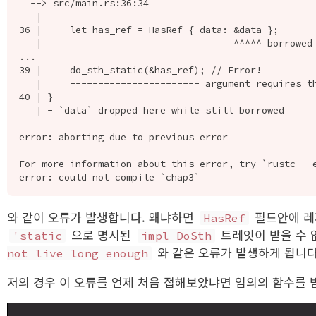
  --> src/main.rs:36:34

   |

36 |     let has_ref = HasRef { data: &data };

   |                                  ^^^^^ borrowed value does not live long enough

...

39 |     do_sth_static(&has_ref); // Error!

   |     ----------------------- argument requires that `data` is borrowed for `'static`

40 | }

   | - `data` dropped here while still borrowed

error: aborting due to previous error

For more information about this error, try `rustc --e
와 같이 오류가 발생합니다. 왜냐하면
필드안에 레
HasRef
으로 명시된
트레잇이 받을 수 
'static
impl DoSth
와 같은 오류가 발생하게 됩니다
not live long enough
저의 경우 이 오류를 언제 처음 접해보았냐면 임의의 함수를 