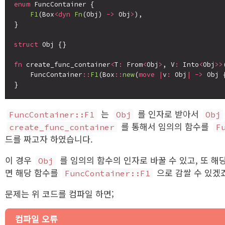
enum
 FuncContainer {

F1
(Box
<dyn
Fn
(Obj) 
->
 Obj
>
),

}

struct
 Obj {}

fn
 create_func_container
<
T
:
 From
<
Obj
>
, V
:
 Into
<
Obj
>>
    FuncContainer
::
F1
(Box
::
new
(
move
|
v
:
 Obj
|
->
 Obj 
는
를 인자로 받아서
FuncContainer::F1
Obj
Obj
를 통해서 임의의 함수를
create_func_container
F
드를 짜고자 하였습니다.
이 경우
를 임의의 함수의 인자로 바꿀 수 있고, 또 
Obj
면 해당 함수를
으로 감쌀 수 있겠죠
FuncContainer::F1
문제는 위 코드를 컴파일 하면;
컴파일 오류