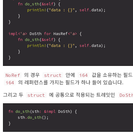
fn
do_sth
(
&self
) {

println!
(
"data : {}"
, 
self.
data);

    }

}

impl<
'a
>
 DoSth 
for
 HasRef
<
'a
>
 {

fn
do_sth
(
&self
) {

println!
(
"data : {}"
, 
self.
data);

    }

의 경우
안에
값을 소유하는 필드
NoRef
struct
i64
의 레퍼런스를 가지는 필드가 하나 들어 있습니다.
i64
그리고 두
에 공통으로 적용되는 트레잇인
struct
DoSt
fn
do_sth
(sth
:
&impl
 DoSth) {

    sth
.
do_sth
();
