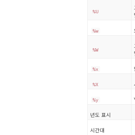
%U
%w
%W
%x
%X
%y
년도 표시
시간대