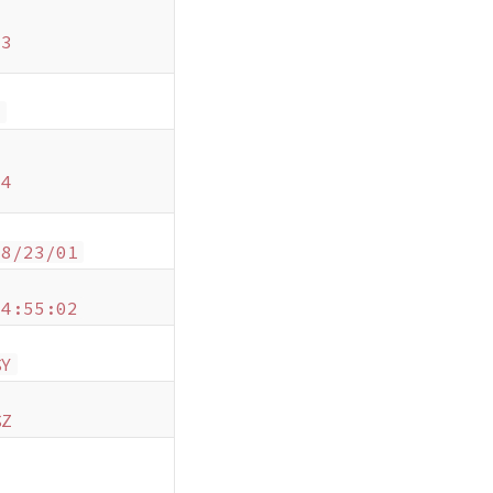
33
4
34
08/23/01
14:55:02
%Y
%Z