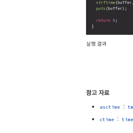
strftime
(buffer
puts
(buffer);

return
0
;

실행 결과
참고 자료
:
asctime
t
:
ctime
tim