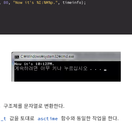
, 
80
, 
"Now it's %I:%M%p."
, timeinfo);

구조체를 문자열로 변환한다.
m
값을 토대로
함수와 동일한 작업을 한다.
e_t
asctime