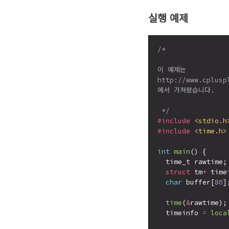
실행 예제
/*

이 예제는

http://www.cplusp
에서 가져왔습니다.

 */
#include
<stdio.h
#include
<time.h>
int
main
() {

  time_t rawtime;

struct
 tm
*
 timei
char
 buffer[
80
];
time
(
&
rawtime);

  timeinfo 
=
loca