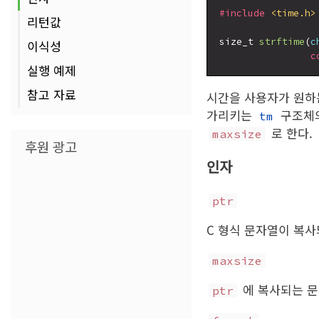
#include
<time.h>
리턴값
size_t 
strftime
(
c
이식성
c
실행 예제
참고 자료
시간을 사용자가 원하
가리키는
구조체의
tm
로 한다.
maxsize
후원 광고
인자
ptr
C 형식 문자열이 복사
maxsize
에 복사되는 문
ptr