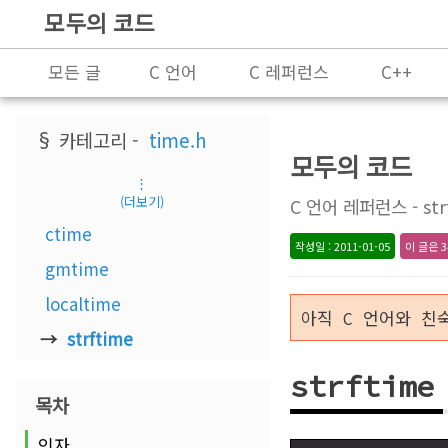
모두의 코드
모든 글
C 언어
C 레퍼런스
C++
프로그래밍
§ 카테고리 -
time.h
모두의 코드
⋮
(더보기)
C 언어 레퍼런스 - str
ctime
작성일 : 2011-01-05
이 글은 3
gmtime
localtime
아직 C 언어와 친
strftime
strftime
목차
인자