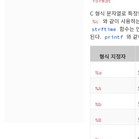
format
C 형식 문자열로 특정한 
와 같이 사용하는
%c
함수는 
strftime
된다.
와 같
printf
형식 지정자
%a
%A
%b
%B