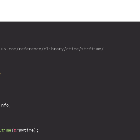
lus.com/reference/clibrary/ctime/strftime/

>
nfo;



ltime
(
&
rawtime);
