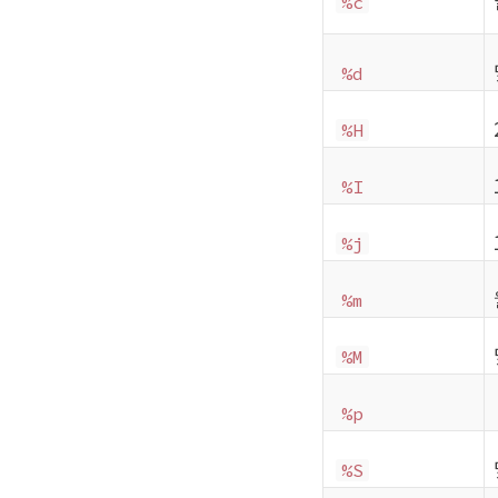
%c
%d
%H
%I
%j
%m
%M
%p
%S