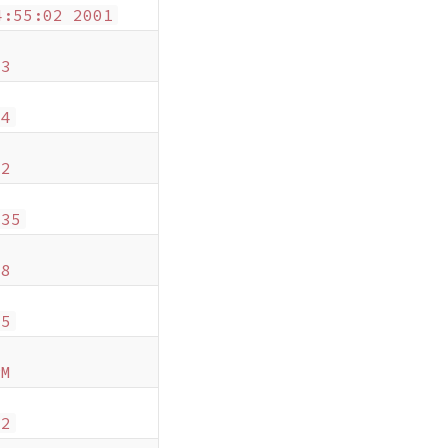
4:55:02 2001
23
14
02
235
08
55
PM
02