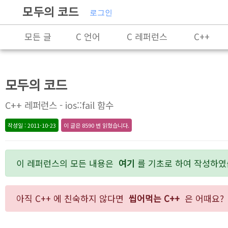
모두의 코드
로그인
모든 글
C 언어
C 레퍼런스
C++
C++ 레퍼런스
Rust
X86-64 명령어 레퍼
모두의 코드
알고리즘
자료 구조
잡담
프로그래
C++ 레퍼런스 - ios::fail 함수
작성일 : 2011-10-23
이 글은 8590 번 읽혔습니다.
이 레퍼런스의 모든 내용은
여기
를 기초로 하여 작성하였
아직 C++ 에 친숙하지 않다면
씹어먹는 C++
은 어때요?