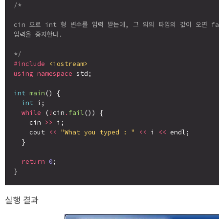
/*

cin 으로 int 형 변수를 입력 받는데, 그 외의 타입의 값이 오면 fai
입력을 중지한다.

*/
#include
<iostream>
using
namespace
 std;

int
main
() {

int
 i;

while
 (
!
cin
.
fail
()) {

    cin 
>>
 i;

    cout 
<<
"What you typed : "
<<
 i 
<<
 endl;

  }

return
0
;

실행 결과