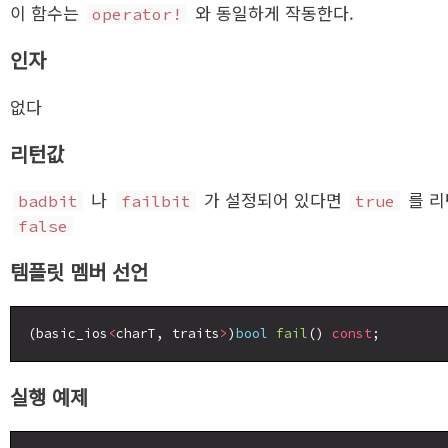
이 함수는
와 동일하게 작동한다.
operator!
인자
없다
리턴값
나
가 설정되어 있다면
를 리
badbit
failbit
true
false
템플릿 멤버 선언
(basic_ios
<
charT, traits
>
)
bool
fail
() 
const
실행 예제