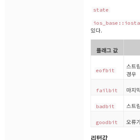
state
ios_base::iosta
있다.
플래그 값
스트림으
eofbit
경우
마지막
failbit
스트림
badbit
오류가
goodbit
리턴값