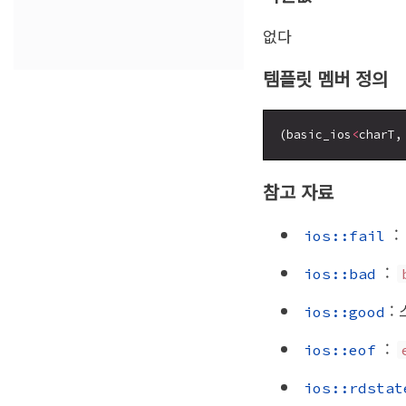
없다
템플릿 멤버 정의
(basic_ios
<
charT,
참고 자료
:
ios::fail
:
ios::bad
:
ios::good
:
ios::eof
ios::rdstat