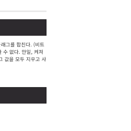
래그를 합친다. (비트
 수 없다. 만일, 켜져
 값을 모두 지우고 사