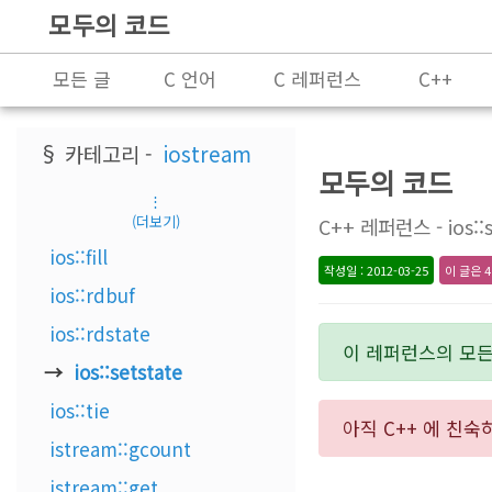
모두의 코드
모든 글
C 언어
C 레퍼런스
C++
프로그래밍
§ 카테고리 -
iostream
모두의 코드
⋮
(더보기)
C++ 레퍼런스 - ios::
ios::fill
작성일 : 2012-03-25
이 글은 4
ios::rdbuf
ios::rdstate
이 레퍼런스의 모
ios::setstate
ios::tie
아직 C++ 에 친
istream::gcount
istream::get