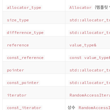
(템플릿 
allocator_type
Allocator
size_type
std::allocator_t
difference_type
std::allocator_t
reference
value_type&
const_reference
const value_type
pointer
std::allocator_t
const_pointer
std::allocator_t
iterator
RandomAccessIter
상수
const_iterator
RandomAccess