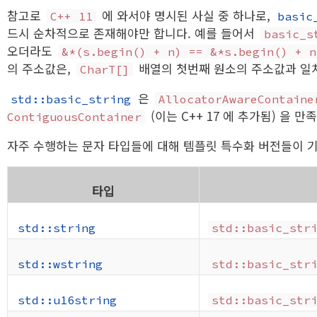
참고로
에 와서야 명시된 사실 중 하나로,
C++ 11
basic
드시 순차적으로 존재해야만 합니다. 예를 들어서
basic_s
오더라도
&*(s.begin() + n) == &*s.begin() + n
의 주소값은,
배열의 첫번째 원소의 주소값과 일
CharT[]
은
std::basic_string
AllocatorAwareContaine
(이는 C++ 17 에 추가됨) 을 만
ContiguousContainer
자주 수행하는 문자 타입들에 대해 템플릿 특수화 버전들이 
타입
std::string
std::basic_str
std::wstring
std::basic_str
std::u16string
std::basic_str