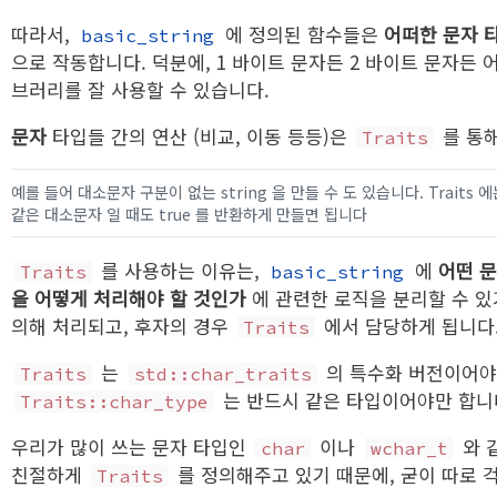
따라서,
에 정의된 함수들은
어떠한 문자 
basic_string
으로 작동합니다. 덕분에, 1 바이트 문자든 2 바이트 문자든
브러리를 잘 사용할 수 있습니다.
문자
타입들 간의 연산 (비교, 이동 등등)은
를 통
Traits
예를 들어 대소문자 구분이 없는 string 을 만들 수 도 있습니다. Trait
같은 대소문자 일 때도 true 를 반환하게 만들면 됩니다
를 사용하는 이유는,
에
어떤 
Traits
basic_string
을 어떻게 처리해야 할 것인가
에 관련한 로직을 분리할 수 있
의해 처리되고, 후자의 경우
에서 담당하게 됩니다
Traits
는
의 특수화 버전이어야
Traits
std::char_traits
는 반드시 같은 타입이어야만 합니
Traits::char_type
우리가 많이 쓰는 문자 타입인
이나
와 
char
wchar_t
친절하게
를 정의해주고 있기 때문에, 굳이 따로 
Traits