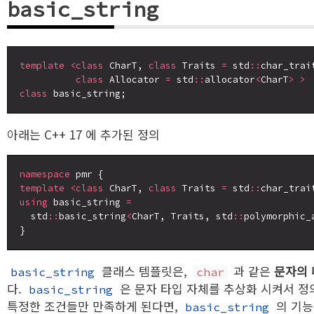
basic_string
template
<class
 CharT, 
class
 Traits 
=
 std
::
char_trai
class
 Allocator 
=
 std
::
allocator
<
CharT
>
>
class
아래는 C++ 17 에 추가된 정의
namespace
template
<class
 CharT, 
class
 Traits 
=
 std
::
char_trai
using
 basic_string 
=
  std
::
basic_string
<
CharT, Traits, std
::
polymorphic_
클래스 템플릿은,
과 같은
문자의 
basic_string
char
다.
은 문자 타입 자체를 추상화 시켜서 정
basic_string
특정한 조건들만 만족하게 된다면,
의 기능
basic_string