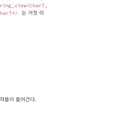
ring_view<CharT,
는 거짓 이
harT*>
자들이 들어간다.