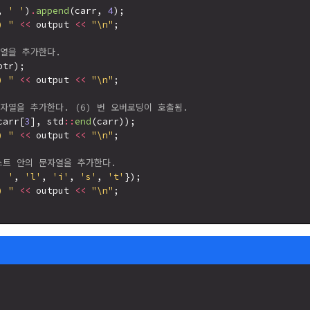
, 
' '
)
.
append
(carr, 
4
);

) "
<<
 output 
<<
"\n"
;

자열을 추가한다.
ptr);

) "
<<
 output 
<<
"\n"
;

문자열을 추가한다. (6) 번 오버로딩이 호출됨.
carr[
3
], std
::
end
(carr));

) "
<<
 output 
<<
"\n"
;

리스트 안의 문자열을 추가한다.
' '
, 
'l'
, 
'i'
, 
's'
, 
't'
});

) "
<<
 output 
<<
"\n"
;
