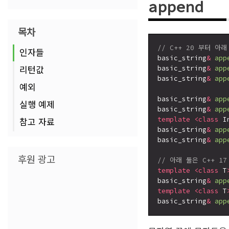
append
목차
// C++ 20 부터 아래
인자들
basic_string
&
app
리턴값
basic_string
&
app
basic_string
&
app
예외
                 
basic_string
&
app
실행 예제
basic_string
&
app
template
<class
 I
참고 자료
basic_string
&
app
basic_string
&
app
후원 광고
// 아래 둘은 C++ 1
template
<class
 T
basic_string
&
app
template
<class
 T
basic_string
&
app