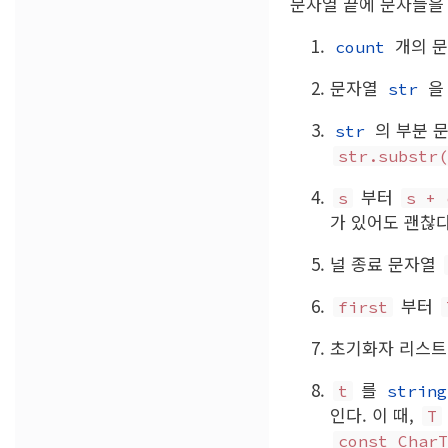
문자열 끝에 문자들을
개의 
count
문자열
을
str
의 부분 문
str
str.substr(
부터
s
s + 
가 있어도 괜찮다
널 종료 문자열
부터
first
초기화자 리스트 
를
t
string
인다. 이 때,
T
const CharT