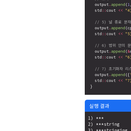
  output
.
append
(
1
  std
::
cout 
<<
"4
// 5) 널 종료 문
  output
.
append
(c
  std
::
cout 
<<
"5
// 6) 범위 안의 
  output
.
append
(
&
  std
::
cout 
<<
"6
// 7) 초기화자 
  output
.
append
({
  std
::
cout 
<<
"7
실행 결과
1) ***

2) ***string

3) ***stringing
