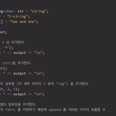
ng
<
char
>
 str 
=
"string"
;

r 
=
"C-string"
;

[] 
=
"Two and one"
;

ut;

를 3 번 추가한다.
, 
'*'
);

) "
<<
 output 
<<
"\n"
;

 (str)을 추가한다.
tr);

) "
<<
 output 
<<
"\n"
;

r 의 일부분 (이 경우 마지막 3 문자 "ing") 을 추가한다.
tr, 
3
, 
3
);

) "
<<
 output 
<<
"\n"
;

자열의 일부분을 추가한다.
d 가 *this 를 리턴하기 때문에 append 를 여러번 이어서 호출할 수