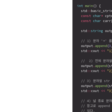
int
main
() {

  std
::
basic_stri
const
char
*
 cpt
const
char
 carr
  std
::
string
 outp
// 1) 문자 '*' 
  output
.
append
(
3
  std
::
cout 
<<
"1
//  2) 전체 문자열
  output
.
append
(s
  std
::
cout 
<<
"2
// 3) 문자열 st
  output
.
append
(s
  std
::
cout 
<<
"3
// 4) 널 종료 문
// 참고로 appen
// 있다.