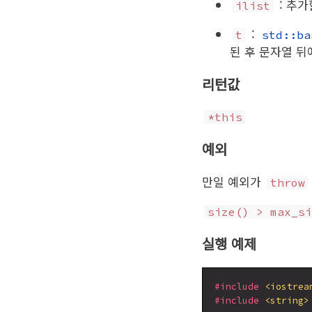
: 추
ilist
:
t
std::ba
된 후 문자열 뒤
리턴값
*this
예외
만일 예외가
throw
size() > max_si
실행 예제
#include
<iostrea
#include
<string>