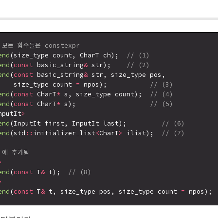
 모든 함수들은 constexpr
end
(size_type count, CharT ch);  
// (1)
end
(
const
 basic_string
&
 str);    
// (2)
end
(
const
 basic_string
&
 str, size_type pos,

    size_type count 
=
 npos);           
// (3)
end
(
const
 CharT
*
 s, size_type count);  
// (4)
end
(
const
 CharT
*
 s);                   
// (5)
nputIt
>
end
(InputIt first, InputIt last);         
// (6)
end
(std
::
initializer_list
<
CharT
>
 ilist);  
// (7)
7 에 추가됨
>
end
(
const
 T
&
 t);  
// (8)
>
end
(
const
 T
&
 t, size_type pos, size_type count 
=
 npos); 