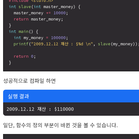
#include
<stdio.h>
int
slave
(
int
 master_money) {

  master_money 
+=
10000
;

return
 master_money;

int
main
() {

int
 my_money 
=
100000
;

printf
(
"2009.12.12 재산 : $%d \n"
, 
slave
(my_money));
return
0
;

성공적으로 컴파일 하면
실행 결과
일단, 함수의 정의 부분이 바뀐 것을 볼 수 있습니다.