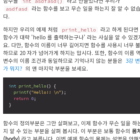
함수를
라고 만들었다면 우리가
int asdfasd()
라는 함수를 보고 무슨 일을 하는지 잘 알 수 없
asdfasd
다.
하지만 우리의 예제 처럼
라고 하게 된다면
print_hello
함수가 대략 'hello 를 출력하는구나' 라는 사실을 알 수 있겠
요. 다만, 함수의 이름이 너무 길어지면 함수를 사용시 너무 
하므로 20 자가 넘어가게 하지는 맙시다. 또한, 함수의 이름 
변수의 이름 조건과 동일하므로 기억나지 않는 분들은
3강 
가 뭐지?
의 맨 마지막 부분을 보세요.
int
print_hello
() {

printf
(
"Hello!! \n"
);

return
0
;

함수의 정의부분은 그만 살펴보고, 이제 함수가 무슨 일을 하
지 알 수 있는 부분을 살펴 봅시다. 이 부분은 보통 함수의
몸
(body)
라고 부릅니다. 이번 예제 함수의 몸체는 설명을 안해