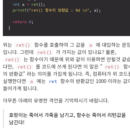
int
 a 
=
ret
();

printf
(
"ret() 함수의 반환값 : %d \n"
, a);

return
0
;

위는
함수를 호출하여 그 값을
에 대입하는 문
ret()
a
입니다. 그런데
가 가지는 값이 있나요? 물론,
ret()
는 함수이기 때문에 위와 같이 이용하면 안될것 같
ret()
다만,
를 코드에 쓰게 된다면 이 말은 "
함
ret()
ret()
의 반환값" 라는 의미를 가집게 됩니다. 즉, 컴퓨터가 위 코드
실행한다면
에는
함수의 반환값인 1000 이라는 값
a
ret
들어가게 됩니다.
아무튼 아래의 유명한 격언을 기억하시기 바랍니다.
호랑이는 죽어서 가죽을 남기고, 함수는 죽어서 리턴값을
남긴다!