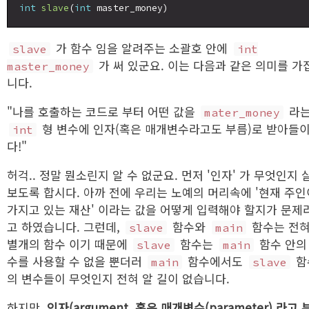
int
slave
(
int
가 함수 임을 알려주는 소괄호 안에
slave
int
가 써 있군요. 이는 다음과 같은 의미를 가
master_money
니다.
"나를 호출하는 코드로 부터 어떤 값을
라
mater_money
형 변수에 인자(혹은 매개변수라고도 부름)로 받아들
int
다!"
허걱.. 정말 뭔소린지 알 수 없군요. 먼저 '인자' 가 무엇인지 
보도록 합시다. 아까 전에 우리는 노예의 머리속에 '현재 주인
가지고 있는 재산' 이라는 값을 어떻게 입력해야 할지가 문제
고 하였습니다. 그런데,
함수와
함수는 전
slave
main
별개의 함수 이기 때문에
함수는
함수 안의
slave
main
수를 사용할 수 없을 뿐더러
함수에서도
함
main
slave
의 변수들이 무엇인지 전혀 알 길이 없습니다.
하지만,
인자(argument, 혹은 매개변수(parameter) 라고 