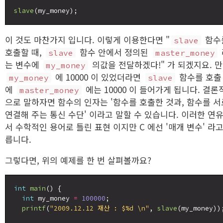
slave
이 것도 마찬가지 입니다. 이렇게 이용한다면 "
함수
slave
호출할 때,
함수 안에서 정의된
slave
master_money
는 변수에
의값을 전달하겠다!" 가 되겠지요. 
my_money
에 10000 이 있었더라면
함수를 호출
my_money
slave
에
에는 10000 이 들어가게 됩니다. 결론
master_money
으로 말하자면 함수의 인자는 '함수를 호출한 것과, 함수를 서
연결해 주는 통신 수단' 이라고 말할 수 있습니다. 이러한 연
서 수학적인 용어로 틀린 표현 이지만 C 에선 '매개 변수' 라고
릅니다.
그렇다면, 위의 예제를 한 번 살펴볼까요?
int
main
() {

int
 my_money 
=
100000
;

printf
(
"2009.12.12 재산 : $%d \n"
, 
slave
(my_money));