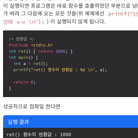
이 실행되면 프로그램은 바로 함수를 호출하였던 부분으로 넘
가 버려 그 다음에 오는 모든 것들(위 예제에선
printf("
) 이 실행되지 않게 됩니다.
안돼 ㅠㅠ \n");
/* 반환값 */
#include
<stdio.h>
int
ret
() { 
return
1000
int
main
() {

int
 a 
=
ret
();

printf
(
"ret() 함수의 반환값 : %d \n"
, a);

return
0
;

성공적으로 컴파일 한다면
실행 결과