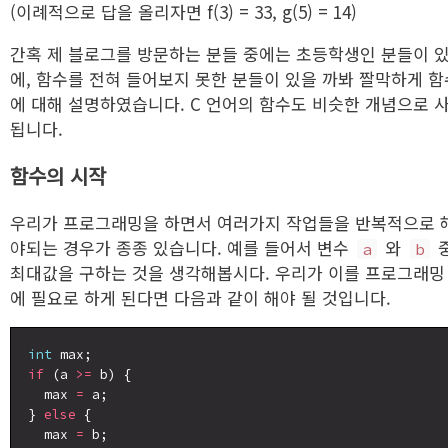
(이례적으로 답을 올리자면 f(3) = 33, g(5) = 14)
x^2
2x,
- 3x
f(x)
간혹 제 블로그를 방문하는 분들 중에는 초등학생인 분들이 
+ 4,
= ?
에, 함수를 전혀 들어보지 못한 분들이 있을 까봐 짤막하게 함
g(5)
에 대해 설명하였습니다. C 언어의 함수도 비슷한 개념으로 
= ?
됩니다.
함수의 시작
우리가 프로그래밍을 하면서 여러가지 작업들을 반복적으로 
야되는 경우가 종종 있습니다. 예를 들어서 변수
와
a
b
최대값을 구하는 것을 생각해봅시다. 우리가 이를 프로그래밍
에 필요로 하게 된다면 다음과 같이 해야 될 것입니다.
int
if
 (a 
>=
 b) {

  max 
=
 a;

} 
else
 {

  max 
=
 b;
