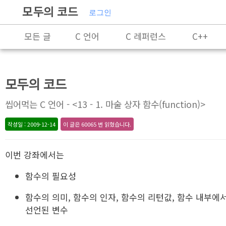
모두의 코드
로그인
모든 글
C 언어
C 레퍼런스
C++
C++ 레퍼런스
Rust
모두의 코드
X86-64 명령어 레퍼런스
알고리즘
씹어먹는 C 언어 - <13 - 1. 마술 상자 함수(function)>
자료 구조
잡담
프로그래밍
작성일 : 2009-12-14
이 글은 60065 번 읽혔습니다.
이번 강좌에서는
함수의 필요성
함수의 의미, 함수의 인자, 함수의 리턴값, 함수 내부에
선언된 변수