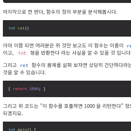
마지막으로 한 번더, 함수의 정의 부분을 분석해봅시다.
int
ret
아마 이쯤 되면 여러분은 위 것만 보고도 이 함수는 이름이
r
이고,
형을 반환한다 라는 사실을 알 수 있을 것 입니다
int
그리고
함수의 몸체를 살펴 보자면 상당히 간단하다라
ret
것을 알 수 있습니다.
{ 
return
1000
그리고 위 코드는 "이 함수를 호출하면 1000 을 리턴한다" 정
되겠지요.
int
main
() {
