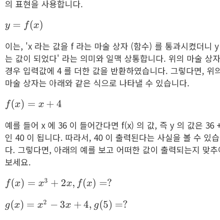
의 표현을 사용합니다.
y =
=
(
)
y
f
x
f(x)
이는, 'x 라는 값을 f 라는 마술 상자 (함수) 를 통과시켰더니 y
는 값이 되었다' 라는 의미와 일맥 상통합니다. 위의 마술 상
경우 입력값에 4 를 더한 값을 반환하였습니다. 그렇다면, 위
마술 상자는 아래와 같은 식으로 나타낼 수 있습니다.
f(x)
(
)
=
+
4
f
x
x
= x
예를 들어 x 에 36 이 들어간다면 f(x) 의 값, 즉 y 의 값은 36 +
+ 4
인 40 이 됩니다. 따라서, 40 이 출력된다는 사실을 볼 수 있
다. 그렇다면, 아래의 예를 보고 어떠한 값이 출력되는지 맞추
보세요.
f(x)
3
(
)
=
+
2
,
(
)
=
?
f
x
x
x
f
x
=
g(x)
2
(
)
=
−
3
+
4
,
(
5
)
=
?
x^3
g
x
x
x
g
=
+