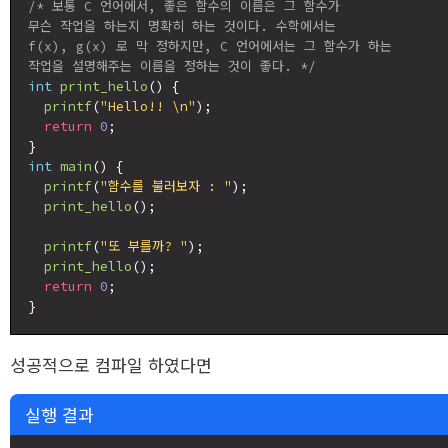
/* 보통 C 언어에서, 좋은 함수의 이름은 그 함수가

무슨 작업을 하는지 명확히 하는 것이다. 수학에서는

f(x), g(x) 로 막 정하지만, C 언어에서는 그 함수가 하는

작업을 설명해주는 이름을 정하는 것이 좋다. */
int
print_hello
() {

printf
(
"Hello!! \n"
);

return
0
;

int
main
() {

printf
(
"함수를 불러보자 : "
);

print_hello
();

printf
(
"또 부를까? "
);

print_hello
();

return
0
;

성공적으로 컴파일 하였다면
실행 결과