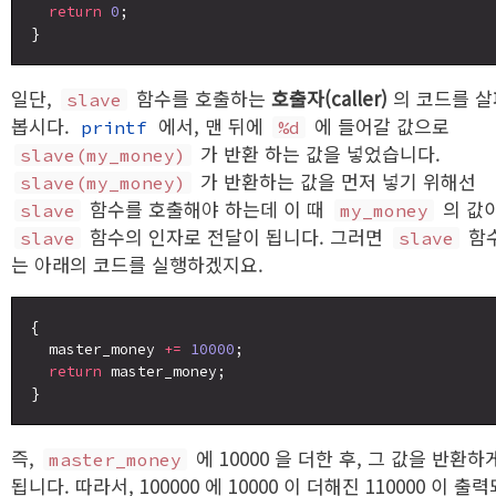
return
0
;

일단,
함수를 호출하는
호출자(caller)
의 코드를 살
slave
봅시다.
에서, 맨 뒤에
에 들어갈 값으로
printf
%d
가 반환 하는 값을 넣었습니다.
slave(my_money)
가 반환하는 값을 먼저 넣기 위해선
slave(my_money)
함수를 호출해야 하는데 이 때
의 값
slave
my_money
함수의 인자로 전달이 됩니다. 그러면
함
slave
slave
는 아래의 코드를 실행하겠지요.
{

  master_money 
+=
10000
;

return
 master_money;

즉,
에 10000 을 더한 후, 그 값을 반환하
master_money
됩니다. 따라서, 100000 에 10000 이 더해진 110000 이 출력