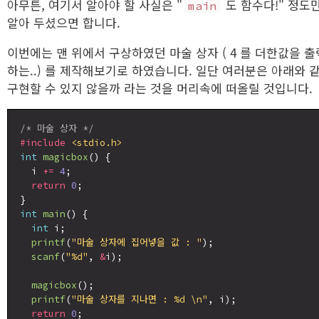
아무튼, 여기서 알아야 할 사실은 "
도 함수다!" 정도
main
알아 두셨으면 합니다.
이번에는 맨 위에서 구상하였던 마술 상자 ( 4 를 더한값을 출
하는..) 를 제작해보기로 하였습니다. 일단 여러분은 아래와 
구현할 수 있지 않을까 라는 것을 머리속에 떠올릴 것입니다.
/* 마술 상자 */
#include
<stdio.h>
int
magicbox
() {

  i 
+=
4
;

return
0
;

int
main
() {

int
 i;

printf
(
"마술 상자에 집어넣을 값 : "
);

scanf
(
"%d"
, 
&
i);

magicbox
();

printf
(
"마술 상자를 지나면 : %d \n"
, i);

return
0
;
