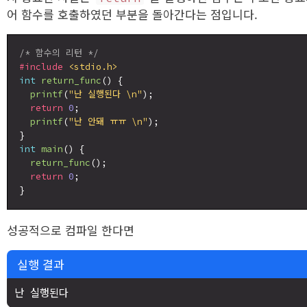
어 함수를 호출하였던 부분을 돌아간다는 점입니다.
/* 함수의 리턴 */
#include
<stdio.h>
int
return_func
() {

printf
(
"난 실행된다 \n"
);

return
0
;

printf
(
"난 안돼 ㅠㅠ \n"
);

int
main
() {

return_func
();

return
0
;

성공적으로 컴파일 한다면
실행 결과