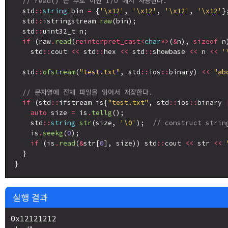
// read() 는 주로 이진 I/O 에서 사용된다.
  std
::
string
 bin 
=
 {
'\x12'
, 
'\x12'
, 
'\x12'
, 
'\x12'
};
  std
::
istringstream 
raw
(bin);

  std
::
uint32_t n;

if
 (raw
.
read
(
reinterpret_cast<
char
*>
(
&
n), 
sizeof
 n)
    std
::
cout 
<<
 std
::
hex 
<<
 std
::
showbase 
<<
 n 
<<
'
  std
::
ofstream
(
"test.txt"
, std
::
ios
::
binary) 
<<
"ab
// 문자열에 전체 파일을 읽어서 저장한다.
if
 (std
::
ifstream is{
"test.txt"
, std
::
ios
::
binary 
auto
 size 
=
 is
.
tellg
();

    std
::
string
str
(size, 
'\0'
);  
// construct strin
    is
.
seekg
(
0
);

if
 (is
.
read
(
&
str[
0
], size)) std
::
cout 
<<
 str 
<<
  }

실행 결과
0x12121212
