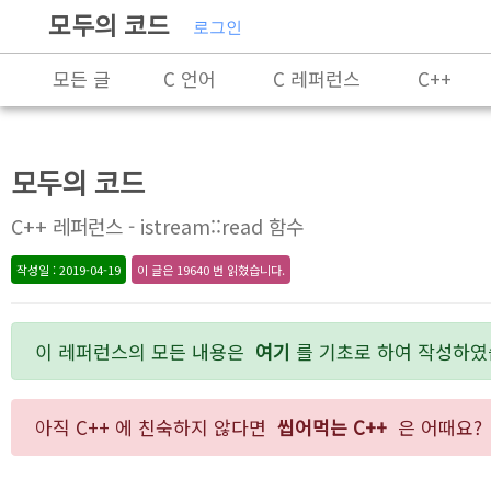
모두의 코드
로그인
모든 글
C 언어
C 레퍼런스
C++
Rust
X86-64 명령어 레퍼런스
알고리즘
모두의 코드
잡담
프로그래밍
C++ 레퍼런스 - istream::read 함수
작성일 : 2019-04-19
이 글은 19640 번 읽혔습니다.
이 레퍼런스의 모든 내용은
여기
를 기초로 하여 작성하였
아직 C++ 에 친숙하지 않다면
씹어먹는 C++
은 어때요?