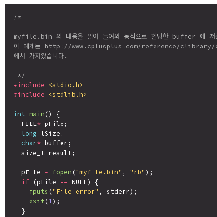
/*

myfile.bin 의 내용을 읽어 들여와 동적으로 할당한 buffer 에 저
이 예제는 http://www.cplusplus.com/reference/clibrary/c
에서 가져왔습니다.

 */
#include
<stdio.h>
#include
<stdlib.h>
int
main
() {

  FILE
*
 pFile;

long
 lSize;

char
*
 buffer;

  size_t result;

  pFile 
=
fopen
(
"myfile.bin"
, 
"rb"
);

if
 (pFile 
==
 NULL) {

fputs
(
"File error"
, stderr);

exit
(
1
);

  }
