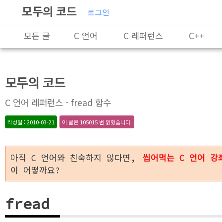
모두의 코드
로그인
모든 글
C 언어
C 레퍼런스
C++
C++ 레퍼런스
Rust
X86-64 명령어 레퍼
모두의 코드
알고리즘
자료 구조
잡담
프로그래
C 언어 레퍼런스 - fread 함수
작성일 : 2010-03-21
이 글은 105015 번 읽혔습니다.
아직 C 언어와 친숙하지 않다면,
씹어먹는 C 언어 강
이 어떻까요?
fread