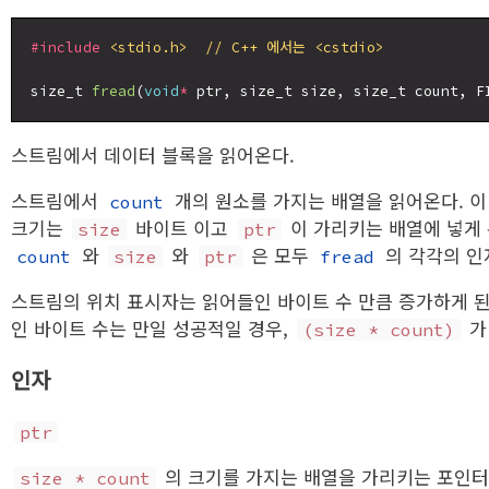
#include
<stdio.h>  // C++ 에서는 <cstdio>
size_t 
fread
(
void
*
 ptr, size_t size, size_t count, F
스트림에서 데이터 블록을 읽어온다.
스트림에서
개의 원소를 가지는 배열을 읽어온다. 이 
count
크기는
바이트 이고
이 가리키는 배열에 넣게 된
size
ptr
와
와
은 모두
의 각각의 인
count
size
ptr
fread
스트림의 위치 표시자는 읽어들인 바이트 수 만큼 증가하게 된
인 바이트 수는 만일 성공적일 경우,
가
(size * count)
인자
ptr
의 크기를 가지는 배열을 가리키는 포인
size * count