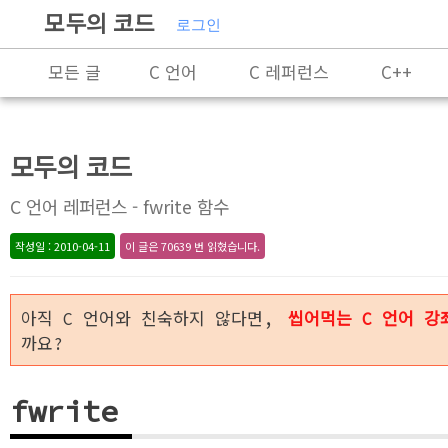
모두의 코드
로그인
모든 글
C 언어
C 레퍼런스
C++
Rust
X86-64 명령어 레퍼런스
알고리즘
모두의 코드
잡담
프로그래밍
C 언어 레퍼런스 - fwrite 함수
작성일 : 2010-04-11
이 글은 70639 번 읽혔습니다.
아직 C 언어와 친숙하지 않다면,
씹어먹는 C 언어 강
까요?
fwrite