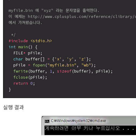
myfile.bin 에 "xyz" 라는 문자열을 출력한다.

이 예제는 http://www.cplusplus.com/reference/clibrary/c
에서 가져왔습니다.

 */
#include
<stdio.h>
int
main
() {

  FILE
*
 pFile;

char
 buffer[] 
=
 {
'x'
, 
'y'
, 
'z'
};

  pFile 
=
fopen
(
"myfile.bin"
, 
"wb"
);

fwrite
(buffer, 
1
, 
sizeof
(buffer), pFile);

fclose
(pFile);

return
0
;

실행 결과