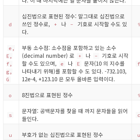
다. 이 때 마지막에는 널 문자를 붙이지 않는다.
십진법으로 표현된 정수: 말그대로 십진법으로
쓰인 정수로,
나
기호로 시작할 수도 있
d
+
-
다.
부동 소수점: 소수점을 포함하고 있는 소수
e,
(decimal number) 로
나
기호로 시작
E,
+
-
할 수도 있으며,
나
문자(10 의 지수를
f,
e
E
나타내기 위해)를 포함할 수 도 있다. -732.103,
g,
12e-4, +123.10 은 모두 올바른 입력이다.
G
8진법으로 표현된 정수
o
문자열: 공백문자를 찾을 때 까지 문자들을 읽어
s
들인다.
부호가 없는 십진법으로 표현된 정수
u