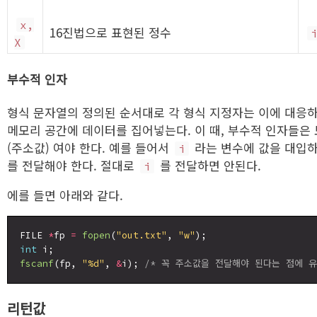
x,
16진법으로 표현된 정수
X
부수적 인자
형식 문자열의 정의된 순서대로 각 형식 지정자는 이에 대응
메모리 공간에 데이터를 집어넣는다. 이 때, 부수적 인자들은
(주소값) 여야 한다. 예를 들어서
라는 변수에 값을 대입
i
를 전달해야 한다. 절대로
를 전달하면 안된다.
i
에를 들면 아래와 같다.
FILE 
*
fp 
=
fopen
(
"out.txt"
, 
"w"
int
fscanf
(fp, 
"%d"
, 
&
i); 
/* 꼭 주소값을 전달해야 된다는 점에 유
리턴값