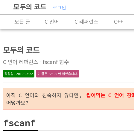
모두의 코드
로그인
모든 글
C 언어
C 레퍼런스
C++
C++ 레퍼런스
Rust
X86-64 명령어 레퍼
모두의 코드
알고리즘
자료 구조
잡담
프로그래
C 언어 레퍼런스 - fscanf 함수
작성일 : 2010-02-22
이 글은 72309 번 읽혔습니다.
아직 C 언어와 친숙하지 않다면,
씹어먹는 C 언어 강
어떻까요?
fscanf