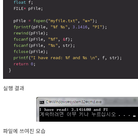
float
 f;

  FILE
*
 pFile;

  pFile 
=
fopen
(
"myfile.txt"
, 
"w+"
);

fprintf
(pFile, 
"%f %s"
, 
3.1416
, 
"PI"
);

rewind
(pFile);

fscanf
(pFile, 
"%f"
, 
&
f);

fscanf
(pFile, 
"%s"
, str);

fclose
(pFile);

printf
(
"I have read: %f and %s \n"
, f, str);

return
0
;

실행 결과
파일에 쓰여진 모습