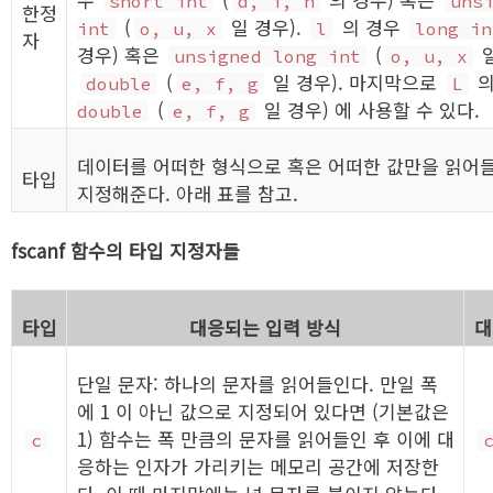
short int
d, i, n
uns
한정
(
일 경우).
의 경우
int
o, u, x
l
long in
자
경우) 혹은
(
일
unsigned long int
o, u, x
(
일 경우). 마지막으로
의
double
e, f, g
L
(
일 경우) 에 사용할 수 있다.
double
e, f, g
데이터를 어떠한 형식으로 혹은 어떠한 값만을 읽어들
타입
지정해준다. 아래 표를 참고.
fscanf 함수의 타입 지정자들
타입
대응되는 입력 방식
대
단일 문자: 하나의 문자를 읽어들인다. 만일 폭
에 1 이 아닌 값으로 지정되어 있다면 (기본값은
1) 함수는 폭 만큼의 문자를 읽어들인 후 이에 대
c
응하는 인자가 가리키는 메모리 공간에 저장한