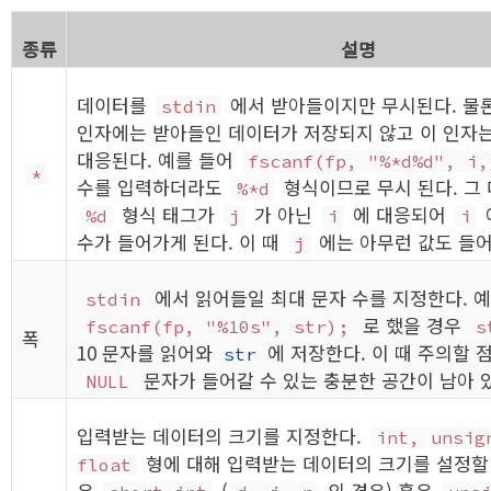
종류
설명
데이터를
에서 받아들이지만 무시된다. 물론
stdin
인자에는 받아들인 데이터가 저장되지 않고 이 인자는
대응된다. 예를 들어
fscanf(fp, "%*d%d", i,
*
수를 입력하더라도
형식이므로 무시 된다. 그
%*d
형식 태그가
가 아닌
에 대응되어
%d
j
i
i
수가 들어가게 된다. 이 때
에는 아무런 값도 들어
j
에서 읽어들일 최대 문자 수를 지정한다. 
stdin
로 했을 경우
fscanf(fp, "%10s", str);
s
폭
10 문자를 읽어와
에 저장한다. 이 때 주의할 
str
문자가 들어갈 수 있는 충분한 공간이 남아 
NULL
입력받는 데이터의 크기를 지정한다.
int, unsig
형에 대해 입력받는 데이터의 크기를 설정할 
float
우
(
의 경우) 혹은