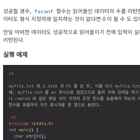
성공할 경우,
함수는 읽어들인 데이터의 수를 리턴한
fscanf
이터도 형식 지정자와 일치하는 것이 없다면 0 이 될 수 도 있
만일 어떠한 데이터도 성공적으로 읽어들이기 전에 입력이 
리턴된다.
실행 예제
/*

myfile.txt 에 3.1416 과 PI 를 쓴 뒤, 이를 다시 myfile.t
때, myfile.txt 를 w+ 형식으로 열었으므로 출력 뒤에 입력을 하기 
나 rewind 와 같은 파일 위치 지정자 조정 함수를 호출해야 하는데 이 
함수를 호출하여 위치 표시자를 맨 앞으로 돌렸다.

 */
#include
<stdio.h>
int
main
() {

char
 str[
80
];
