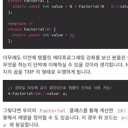
struct
 Factorial {

static
const
int
 value 
=
 N 
*
 Factorial
<
N 
-
1
>::
valu
};

template
<>
struct
 Factorial
<
0
>
 {

static
const
int
 value 
=
1
;

아무래도 이전에 템플릿 메타프로그래밍 강좌를 보신 분들은 
무엇을 하는지 단박에 이해하실 수 있을 것이라 생각합니다. N
지의 곱을 TMP 의 형태로 수행하게 됩니다.
// 컴파일 타임에 값이 결정되므로 템플릿 인자로 사용 가능!
A
<
Factorial
<
10
>::
value
>
그렇다면 우리의
클래스를 통해 계산한
Factorial
10!
용해서 배열을 정의할 수 도 있습니다. 이 경우 위 코드는
A<
와 동일합니다.
a