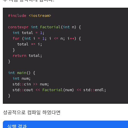
#include
<iostream>
constexpr
int
Factorial
(
int
 n) {

int
 total 
=
1
;

for
 (
int
 i 
=
1
; i 
<=
 n; i
++
) {

    total 
*=
 i;

  }

return
 total;

}

int
main
() {

int
 num;

  std
::
cin 
>>
 num;

  std
::
cout 
<<
Factorial
(num) 
<<
 std
::
endl;

성공적으로 컴파일 하였다면
실행 결과