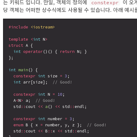
는 키워드 입니다. 만일, 객체의 정의에
이 오게
constexpr
당 객체는 어떠한 상수식에도 사용될 수 있습니다. 아래 예시
#include
<iostream>
template
<
int
 N
>
struct
 A {

int
operator
()() { 
return
 N; }

};

int
main
() {

constexpr
int
 size 
=
3
;

int
 arr[size];  
// Good!
constexpr
int
 N 
=
10
;

  A
<
N
>
 a;  
// Good!
  std
::
cout 
<<
a
() 
<<
 std
::
endl;

constexpr
int
 number 
=
3
;

enum
 B { x 
=
 number, y, z };  
// Good!
  std
::
cout 
<<
 B
::
x 
<<
 std
::
endl;
