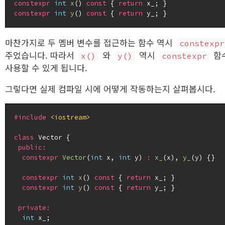
constexpr
int
x
() 
const
 { 
return
constexpr
int
y
() 
const
 { 
return
마찬가지로 두 멤버 변수를 접근하는 함수 역시
constexpr
주었습니다. 따라서
와
역시
함
x()
y()
constexpr
사용할 수 있게 됩니다.
그렇다면 실제 컴파일 시에 어떻게 작동하는지 살펴봅시다.
#include
<iostream>
class
 Vector {

public:
constexpr
Vector
(
int
 x, 
int
 y) 
:
x_
(x), 
y_
(y) {}

constexpr
int
x
() 
const
 { 
return
 x_; }

constexpr
int
y
() 
const
 { 
return
 y_; }

private:
int
 x_;
