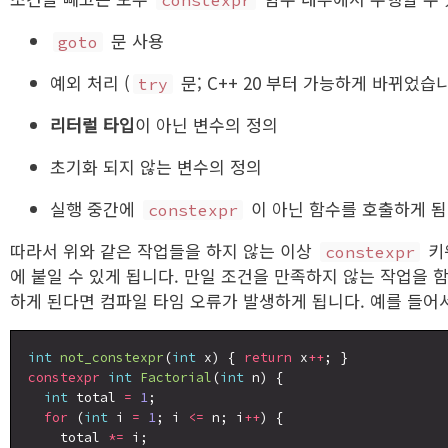
constexpr
문 사용
goto
예외 처리 (
문; C++ 20 부터 가능하게 바뀌었습니
try
리터럴 타입
이 아닌 변수의 정의
초기화 되지 않는 변수의 정의
실행 중간에
이 아닌 함수를 호출하게 됨
constexpr
따라서 위와 같은 작업들을 하지 않는 이상
키
constexpr
에 붙일 수 있게 됩니다. 만일 조건을 만족하지 않는 작업을 
하게 된다면 컴파일 타임 오류가 발생하게 됩니다. 예를 들어
int
not_constexpr
(
int
 x) { 
return
 x
++
constexpr
int
Factorial
(
int
 n) {

int
 total 
=
1
;

for
 (
int
 i 
=
1
; i 
<=
 n; i
++
) {

    total 
*=
 i;
