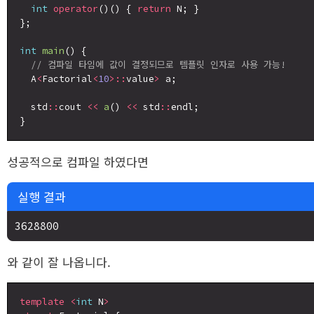
int
operator
()() { 
return
 N; }

};

int
main
() {

// 컴파일 타임에 값이 결정되므로 템플릿 인자로 사용 가능!
  A
<
Factorial
<
10
>::
value
>
 a;

  std
::
cout 
<<
a
() 
<<
 std
::
endl;

성공적으로 컴파일 하였다면
실행 결과
와 같이 잘 나옵니다.
template
<
int
 N
>