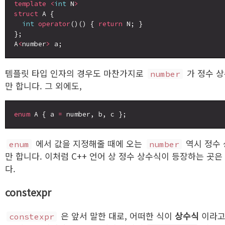
template
<
int
 N
>
struct
 A {

int
operator
()() { 
return
 N; }

};

A
<
number
>
템플릿 타입 인자의 경우도 마찬가지로
가 정수 
number
만 합니다. 그 외에도,
enum
 A { a 
=
에서 값을 지정해줄 때에 오는
역시 정수
enum
number
만 합니다. 이처럼 C++ 언어 상 정수 상수식이 등장하는 곳은
다.
constexpr
은 앞서 말한 대로, 어떠한 식이
상수식
이라고
constexpr