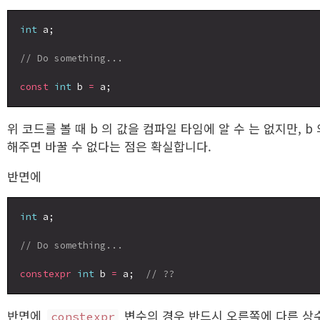
int
 a;

// Do something...
const
int
 b 
=
위 코드를 볼 때 b 의 값을 컴파일 타임에 알 수 는 없지만, b
해주면 바꿀 수 없다는 점은 확실합니다.
반면에
int
 a;

// Do something...
constexpr
int
 b 
=
 a;  
// ??
반면에
변수의 경우 반드시 오른쪽에 다른 상
constexpr