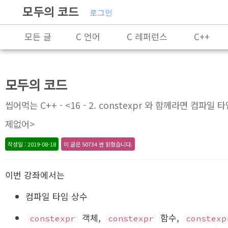
모두의 코드
로그인
모든 글
C 언어
C 레퍼런스
C++
C++ 레퍼런스
Rust
X86-64 명령어 레퍼
모두의 코드
알고리즘
자료 구조
잡담
프로그래
씹어먹는 C++ - <16 - 2. constexpr 와 함께라면 컴파일 
제없어>
작성일 : 2019-08-18
이 글은 50734 번 읽혔습니다.
이번 강좌에서는
컴파일 타임 상수
객체,
함수,
constexpr
constexpr
constexp