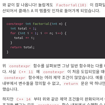
와 같이 잘 나옵니다! 놀랍게도
이 컴파일
Factorial(10)
산되어서 클래스 A 의 템플릿 인자로 들어가게 되었습니다.
constexpr
int
Factorial
(
int
 n) {

int
 total 
=
1
;

for
 (
int
 i 
=
1
; i 
<=
 n; i
++
) {

    total 
*=
 i;

  }

return
 total;

위
함수를 살펴보면 그냥 일반 함수와는 다를
constexpr
다. 사실
에
이 처음 도입되었을 
C++ 11
constexpr
함수에는 여러 제약 조건이 많았습니다. 예를
constexpr
내부에서 변수들을 정의할 수 없고,
문은 딱 하나
return
했습니다.
하지만
부터 위와 같은 제약 조건들이 완화되어서
C++ 14
조건들 빼고는 모두
함수 내부에서 수행할 수 