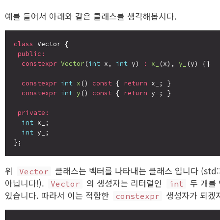
예를 들어서 아래와 같은 클래스를 생각해봅시다.
class
 Vector {

public:
constexpr
Vector
(
int
 x, 
int
 y) 
:
x_
(x), 
y_
(y) {}

constexpr
int
x
() 
const
 { 
return
 x_; }

constexpr
int
y
() 
const
 { 
return
 y_; }

private:
int
 x_;

int
 y_;

위
클래스는 벡터를 나타내는 클래스 입니다 (std::v
Vector
아닙니다!).
의 생성자는 리터럴인
두 개를
Vector
int
있습니다. 따라서 이는 적합한
생성자가 되겠지
constexpr