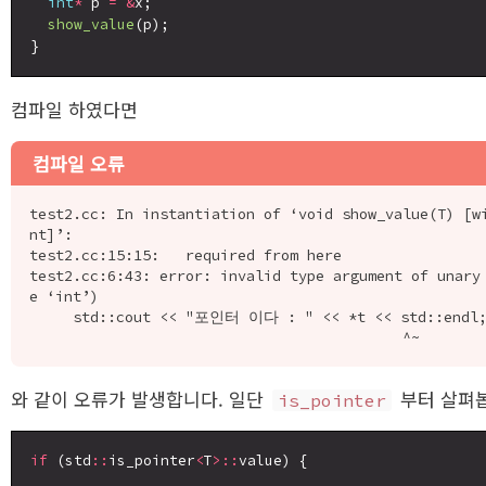
int
*
 p 
=
&
x;

show_value
(p);

컴파일 하였다면
컴파일 오류
test2.cc: In instantiation of ‘void show_value(T) [w
nt]’:

test2.cc:15:15:   required from here

test2.cc:6:43: error: invalid type argument of unary
e ‘int’)

     std::cout << "포인터 이다 : " << *t << std::endl;

와 같이 오류가 발생합니다. 일단
부터 살펴
is_pointer
if
 (std
::
is_pointer
<
T
>::