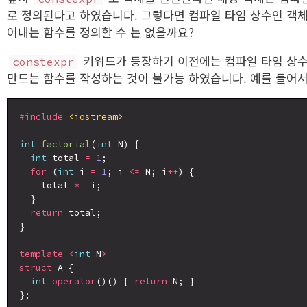
로 정의된다고 하였습니다. 그렇다면 컴파일 타임 상수인 객
어내는 함수를 정의할 수 는 없을까요?
키워드가 등장하기 이전에는 컴파일 타임 상
constexpr
만드는 함수를 작성하는 것이 불가능 하였습니다. 예를 들어서
#include
<iostream>
int
factorial
(
int
 N) {

int
 total 
=
1
;

for
 (
int
 i 
=
1
; i 
<=
 N; i
++
) {

    total 
*=
 i;

  }

return
 total;

}

template
<
int
 N
>
struct
 A {

int
operator
()() { 
return
 N; }

};
