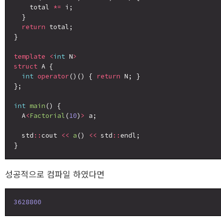
    total 
*=
 i;

  }

return
 total;

}

template
<
int
 N
>
struct
 A {

int
operator
()() { 
return
 N; }

};

int
main
() {

  A
<
Factorial
(
10
)
>
 a;

  std
::
cout 
<<
a
() 
<<
 std
::
endl;

성공적으로 컴파일 하였다면
3628800