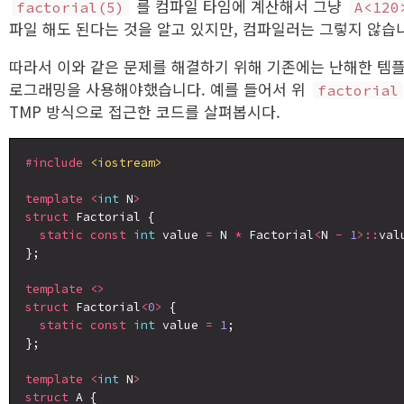
를 컴파일 타임에 계산해서 그냥
factorial(5)
A<120
파일 해도 된다는 것을 알고 있지만, 컴파일러는 그렇지 않습
따라서 이와 같은 문제를 해결하기 위해 기존에는 난해한 템
로그래밍을 사용해야했습니다. 예를 들어서 위
factorial
TMP 방식으로 접근한 코드를 살펴봅시다.
#include
<iostream>
template
<
int
 N
>
struct
 Factorial {

static
const
int
 value 
=
 N 
*
 Factorial
<
N 
-
1
>::
valu
};

template
<>
struct
 Factorial
<
0
>
 {

static
const
int
 value 
=
1
;

};

template
<
int
 N
>
struct
 A {
