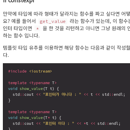
만약에 타입에 따라 형태가 달라지는 함수를 짜고 싶다면 어
요? 예를 들어서
라는 함수가 있는데, 이 함수
get_value
인터 타입이면
을 한 것을 리턴하고 아니면 그냥 원래의 
*
하는 함수 입니다.
템플릿 타입 유추를 이용하면 해당 함수는 다음과 같이 작성할
다.
#include
<iostream>
template
<typename
 T
>
void
show_value
(T t) {

  std
::
cout 
<<
"포인터가 아니다 : "
<<
 t 
<<
 std
::
endl;

}

template
<typename
 T
>
void
show_value
(T
*
 t) {

  std
::
cout 
<<
"포인터 이다 : "
<<
*
t 
<<
 std
::
endl;

}
