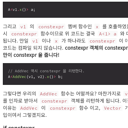
A
<
v1
.
x
()
>
그리고
의
멤버 함수인
를 호출하였
v1
constexpr
x
시
함수이므로 위 코드는 결국
와 
constexpr
A<1> a
됩니다. 만일
이나
가 하나라도
이 
v1
x
constexpr
코드는 컴파일 되지 않습니다.
constexpr 객체의 constex
만이 constexpr 을 줍니다!
// AddVec 역시 constexpr 을 리턴한다.
A
<
AddVec
(v1, v2)
.
x
()
>
그렇다면 우리의
함수는 어떨까요? 마찬가지로
AddVec
v
를 인자로 받아서
객체를 리턴하게 됩니다. 이
constexpr
이유는
이
함수 이고,
가
AddVec
constexpr
Vector
입이여서 그렇겠지요.
if constexpr