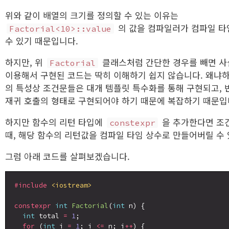
위와 같이 배열의 크기를 정의할 수 있는 이유는
의 값을 컴파일러가 컴파일 타
Factorial<10>::value
수 있기 때문입니다.
하지만, 위
클래스처럼 간단한 경우를 빼면 사실
Factorial
이용해서 구현된 코드는 딱히 이해하기 쉽지 않습니다. 왜냐
의 특성상 조건문들은 대개 템플릿 특수화를 통해 구현되고,
재귀 호출의 형태로 구현되어야 하기 때문에 복잡하기 때문입
하지만 함수의 리턴 타입에
을 추가한다면 조
constexpr
때, 해당 함수의 리턴값을 컴파일 타임 상수로 만들어버릴 수
그럼 아래 코드를 살펴보겠습니다.
#include
<iostream>
constexpr
int
Factorial
(
int
 n) {

int
 total 
=
1
;

for
 (
int
 i 
=
1
; i 
<=
 n; i
++
) {
