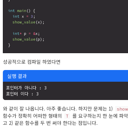
int
main
() {

int
 x 
=
3
;

show_value
(x);

int
*
 p 
=
&
x;

show_value
(p);

성공적으로 컴파일 하였다면
실행 결과
포인터가 아니다 : 3

와 같이 잘 나옵니다. 아주 좋습니다. 하지만 문제는 1)
sho
함수가 정확히 어떠한 형태의
를 요구하는지 한 눈에 파
T
고 2) 같은 함수를 두 번 써야 한다는 점입니다.