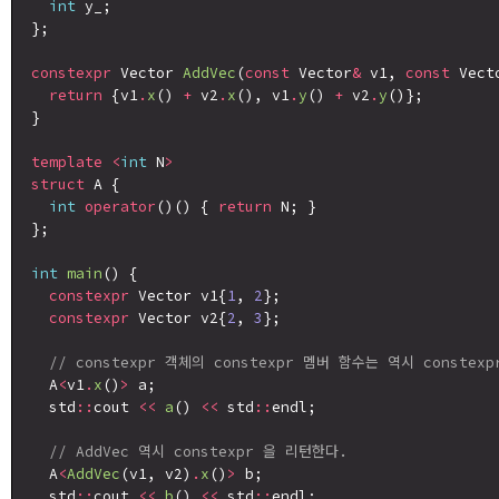
int
 y_;

};

constexpr
 Vector 
AddVec
(
const
 Vector
&
 v1, 
const
 Vect
return
 {v1
.
x
() 
+
 v2
.
x
(), v1
.
y
() 
+
 v2
.
y
()};

}

template
<
int
 N
>
struct
 A {

int
operator
()() { 
return
 N; }

};

int
main
() {

constexpr
 Vector v1{
1
, 
2
};

constexpr
 Vector v2{
2
, 
3
};

// constexpr 객체의 constexpr 멤버 함수는 역시 constexp
  A
<
v1
.
x
()
>
 a;

  std
::
cout 
<<
a
() 
<<
 std
::
endl;

// AddVec 역시 constexpr 을 리턴한다.
  A
<
AddVec
(v1, v2)
.
x
()
>
 b;

  std
::
cout 
<<
b
() 
<<
 std
::
endl;
