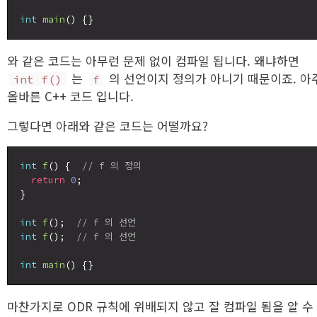
int
main
와 같은 코드는 아무런 문제 없이 컴파일 됩니다. 왜냐하면
는
의 선언이지 정의가 아니기 때문이죠. 아
int f()
f
올바른 C++ 코드 입니다.
그렇다면 아래와 같은 코드는 어떨까요?
int
f
() {  
// f 의 정의
return
0
;

}

int
f
();  
// f 의 선언
int
f
();  
// f 의 선언
int
main
마찬가지로 ODR 규칙에 위배되지 않고 잘 컴파일 됨을 알 수