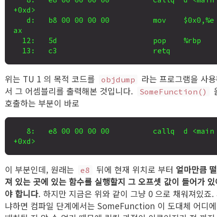
+0xd>

   d:	b8 00 00 00 00       	mov    $0x0,%e
ax

  12:	5d                   	pop    %rbp

위는 TU 1 의 목적 코드를
라는 프로그램을 사용
objdump
서 그 어셈블리를 출력해본 것입니다.
SomeFunction()
호출하는 부분이 바로
   8:	e8 00 00 00 00       	callq  d <main
이 부분인데, 원래는
뒤에 현재 위치로 부터
얼마만큼 
e8
져 있는 곳에 있는 함수를 실행할지 그 오프셋 값이 들어가 있
야 합니다
. 하지만 지금은 위와 같이 그냥 0 으로 채워져있죠.
냐하면 컴파일 단계에서는 SomeFunction 이 도대체 어디에