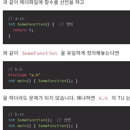
과 같이 헤더파일에 함수를 선언을 하고
// a.cc
int
SomeFunction
() {  
// 정의
return
0
;

와 같이
을 유일하게 정의해놓는다면
SomeFunction
// b.h
#include
"a.h"
int
main
() { 
SomeFunction
을 하더라도 문제가 되지 않습니다. 왜냐하면
의 TU 
b.h
// b.cc
int
SomeFunction
();  
// 선언
int
main
() { 
SomeFunction