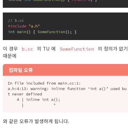
// b.cc
#include
"a.h"
int
main
() { 
SomeFunction
이 경우
의 TU 에
의 정의가 없기
b.cc
SomeFunction
때문에
컴파일 오류
In file included from main.cc:1:

a.h:4:13: warning: inline function ‘int a()’ used bu
t never defined

    4 | inline int a();

와 같은 오류가 발생하게 됩니다.