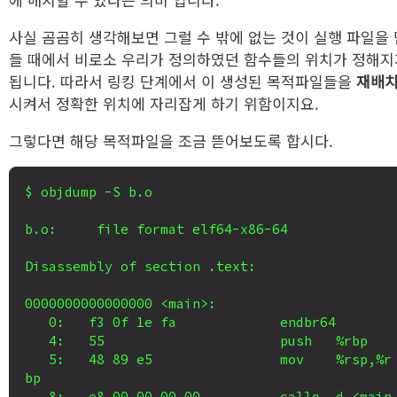
사실 곰곰히 생각해보면 그럴 수 밖에 없는 것이 실행 파일을 
들 때에서 비로소 우리가 정의하였던 함수들의 위치가 정해지
됩니다. 따라서 링킹 단계에서 이 생성된 목적파일들을
재배
시켜서 정확한 위치에 자리잡게 하기 위함이지요.
그렇다면 해당 목적파일을 조금 뜯어보도록 합시다.
$ objdump -S b.o

b.o:     file format elf64-x86-64

Disassembly of section .text:

0000000000000000 <main>:

   0:	f3 0f 1e fa          	endbr64 

   4:	55                   	push   %rbp

   5:	48 89 e5             	mov    %rsp,%r
bp

   8:	e8 00 00 00 00       	callq  d <main