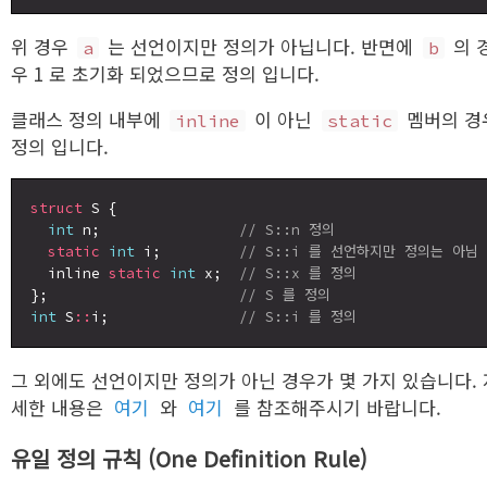
위 경우
는 선언이지만 정의가 아닙니다. 반면에
의 
a
b
우 1 로 초기화 되었으므로 정의 입니다.
클래스 정의 내부에
이 아닌
멤버의 경
inline
static
정의 입니다.
struct
 S {

int
 n;                
// S::n 정의
static
int
 i;         
// S::i 를 선언하지만 정의는 아님
  inline 
static
int
 x;  
// S::x 를 정의
};                      
// S 를 정의
int
 S
::
i;               
// S::i 를 정의
그 외에도 선언이지만 정의가 아닌 경우가 몇 가지 있습니다. 
세한 내용은
여기
와
여기
를 참조해주시기 바랍니다.
유일 정의 규칙 (One Definition Rule)