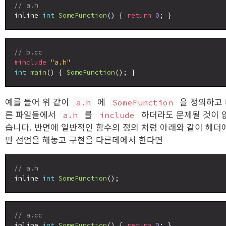
// a.h
inline 
int
SomeFunction
() { 
return
0
// b.cc
#include
"a.h"
int
main
() { 
SomeFunction
예를 들어 위 같이
에
을 정의하고 
a.h
SomeFunction
른 파일들에서
를
하더라도 문제될 것이 
a.h
include
습니다. 반면에 일반적인 함수의 정의 처럼 아래와 같이 헤더
만 선언을 해놓고 구현을 다른데에서 한다면
// a.h
inline 
int
SomeFunction
// a.cc
inline 
int
SomeFunction
() { 
return
0