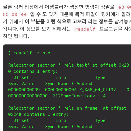
물론 링커 입장에서 어셈블러가 생성한 명령이 정말로
e8 0
일 수 도 있기 때문에 목적 파일에 링커에게 알
00 00 00
기 위해서
이 부분을 이런 식으로 고쳐라
라는 정보를 남겨놓
됩니다. 이 정보를 보기 위해서는
프로그램을 사
readelf
하면 됩니다.
$ readelf -r b.o

Relocation section '.rela.text' at offset 0x23
0 contains 1 entry:

  Offset          Info           Type           
Sym. Value    Sym. Name + Addend

000000000009  000b00000004 R_X86_64_PLT32    0
000000000000000 _Z12SomeFunctionv - 4

Relocation section '.rela.eh_frame' at offset 
0x248 contains 1 entry:

  Offset          Info           Type           
Sym. Value    Sym. Name + Addend
