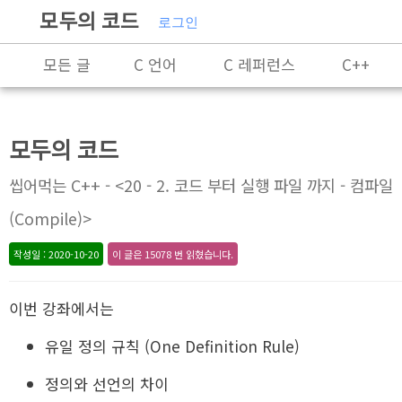
모두의 코드
로그인
모든 글
C 언어
C 레퍼런스
C++
C++ 레퍼런스
Rust
모두의 코드
X86-64 명령어 레퍼런스
알고리즘
씹어먹는 C++ - <20 - 2. 코드 부터 실행 파일 까지 - 컴파일
자료 구조
잡담
프로그래밍
(Compile)>
작성일 : 2020-10-20
이 글은 15078 번 읽혔습니다.
이번 강좌에서는
유일 정의 규칙 (One Definition Rule)
정의와 선언의 차이