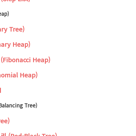
eap)
ry Tree)
nary Heap)
(Fibonacci Heap)
nomial Heap)
d
alancing Tree)
ree)
리 (Red-Black Tree)