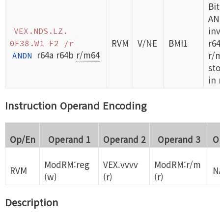
Bi
AN
in
VEX.NDS.LZ.
RVM
V/NE
BMI1
r6
0F38.W1 F2 /r
r64a r64b
r/m64
r/
ANDN
sto
in 
Instruction Operand Encoding
Op/En
Operand 1
Operand 2
Operand 3
O
ModRM:reg
VEX.vvvv
ModRM:r/m
RVM
N
(w)
(r)
(r)
Description