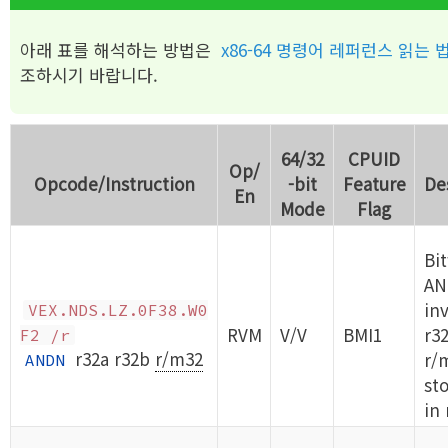
아래 표를 해석하는 방법은
x86-64 명령어 레퍼런스 읽는 
조하시기 바랍니다.
64/32
CPUID
Op/
Opcode/Instruction
-bit
Feature
De
En
Mode
Flag
Bi
AN
in
VEX.NDS.LZ.0F38.W0
RVM
V/V
BMI1
r3
F2 /r
r32a r32b
r/m32
r/
ANDN
sto
in 