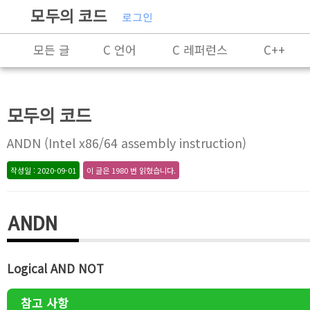
모두의 코드
로그인
모든 글
C 언어
C 레퍼런스
C++
C++ 레퍼런스
Rust
X86-64 명령어 레퍼
모두의 코드
알고리즘
자료 구조
잡담
프로그래
ANDN (Intel x86/64 assembly instruction)
작성일 : 2020-09-01
이 글은 1980 번 읽혔습니다.
ANDN
Logical AND NOT
참고 사항