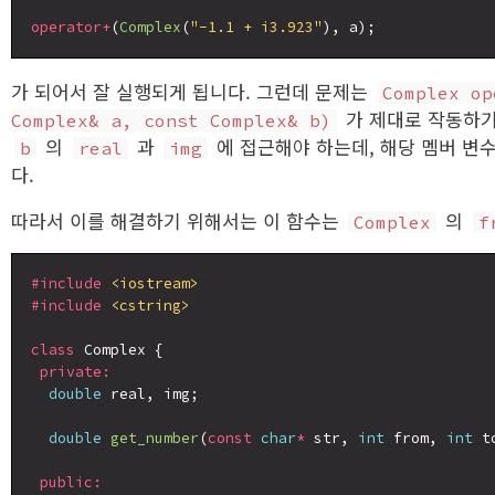
operator+
(
Complex
(
"-1.1 + i3.923"
가 되어서 잘 실행되게 됩니다. 그런데 문제는
Complex op
가 제대로 작동하기
Complex& a, const Complex& b)
의
과
에 접근해야 하는데, 해당 멤버 변
b
real
img
다.
따라서 이를 해결하기 위해서는 이 함수는
의
Complex
f
#include
<iostream>
#include
<cstring>
class
 Complex {

private:
double
 real, img;

double
get_number
(
const
char
*
 str, 
int
 from, 
int
 t
public: