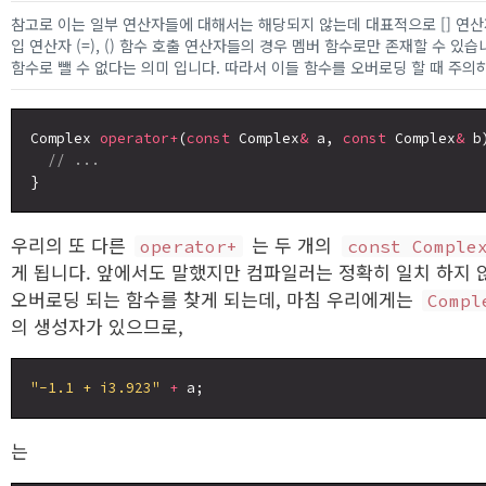
참고로 이는 일부 연산자들에 대해서는 해당되지 않는데 대표적으로 [] 연산자 (
입 연산자 (=), () 함수 호출 연산자들의 경우 멤버 함수로만 존재할 수 있습
함수로 뺄 수 없다는 의미 입니다. 따라서 이들 함수를 오버로딩 할 때 주의
Complex 
operator+
(
const
 Complex
&
 a, 
const
 Complex
&
 b)
// ...
우리의 또 다른
는 두 개의
operator+
const Comple
게 됩니다. 앞에서도 말했지만 컴파일러는 정확히 일치 하지 
오버로딩 되는 함수를 찾게 되는데, 마침 우리에게는
Compl
의 생성자가 있으므로,
"-1.1 + i3.923"
+
는