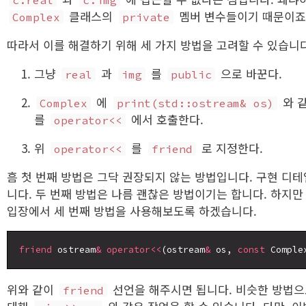
클래스의
멤버 변수들이기 때문이죠
Complex
private
따라서 이를 해결하기 위해 세 가지 방법을 고려할 수 있습니다
그냥
과
를
으로 바꾼다.
real
img
public
에
와 같
Complex
print(std::ostream& os)
를
에서 호출한다.
operator<<
위
를
로 지정한다.
operator<<
friend
흠 첫 번째 방법은 그닥 권장되지 않는 방법입니다. 구현 디
니다. 두 번째 방법은 나름 괜찮은 방법이기는 합니다. 하지
입장에서 세 번째 방법을 사용해보도록 하겠습니다.
friend
 ostream
&
operator<<
(ostream
&
 os, 
const
 Comple
위와 같이
선언을 해주시면 됩니다. 비슷한 방법
friend