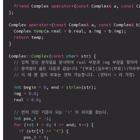
friend
 Complex 
operator+
(
const
 Complex
&
 a, 
const
 C
};

Complex 
operator+
(
const
 Complex
&
 a, 
const
 Complex
&
 b)
  Complex 
temp
(a
.
real 
+
 b
.
real, a
.
img 
+
 b
.
img);

return
 temp;

}

Complex
::
Complex
(
const
char
*
 str) {

// 입력 받은 문자열을 분석하여 real 부분과 img 부분을 찾아야
// 문자열의 꼴은 다음과 같습니다 "[부호](실수부)(부호)i(허수부
// 이 때 맨 앞의 부호는 생략 가능합니다. (생략시 + 라 가정)
int
 begin 
=
0
, end 
=
strlen
(str);

  img 
=
0.0
;

  real 
=
0.0
;

// 먼저 가장 기준이 되는 'i' 의 위치를 찾는다.
int
 pos_i 
=
-
1
;

for
 (
int
 i 
=
0
; i 
!=
 end; i
++
) {

if
 (str[i] 
==
'i'
) {

      pos_i 
=
 i;
