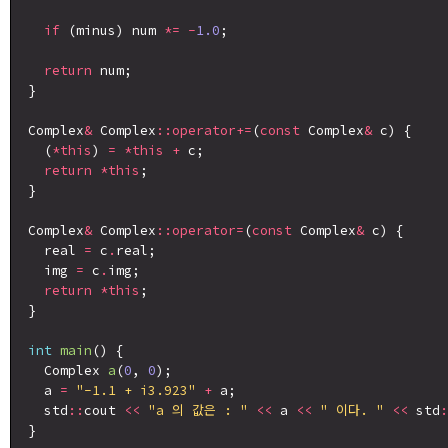
if
 (minus) num 
*=
-
1.0
;

return
 num;

}

Complex
&
 Complex
::operator+=
(
const
 Complex
&
 c) {

  (
*this
) 
=
*this
+
 c;

return
*this
;

}

Complex
&
 Complex
::operator=
(
const
 Complex
&
 c) {

  real 
=
 c
.
real;

  img 
=
 c
.
img;

return
*this
;

}

int
main
() {

  Complex 
a
(
0
, 
0
);

  a 
=
"-1.1 + i3.923"
+
 a;

  std
::
cout 
<<
"a 의 값은 : "
<<
 a 
<<
" 이다. "
<<
 std
: