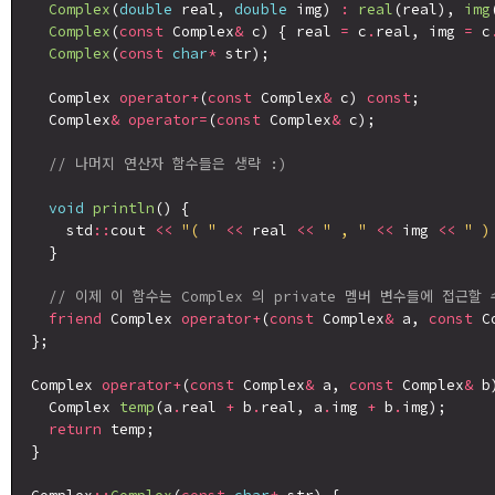
Complex
(
double
 real, 
double
 img) 
:
real
(real), 
img
Complex
(
const
 Complex
&
 c) { real 
=
 c
.
real, img 
=
 c
Complex
(
const
char
*
 str);

  Complex 
operator+
(
const
 Complex
&
 c) 
const
;

  Complex
&
operator=
(
const
 Complex
&
 c);

// 나머지 연산자 함수들은 생략 :)
void
println
() {

    std
::
cout 
<<
"( "
<<
 real 
<<
" , "
<<
 img 
<<
" )
  }

// 이제 이 함수는 Complex 의 private 멤버 변수들에 접근할
friend
 Complex 
operator+
(
const
 Complex
&
 a, 
const
 C
};

Complex 
operator+
(
const
 Complex
&
 a, 
const
 Complex
&
 b)
  Complex 
temp
(a
.
real 
+
 b
.
real, a
.
img 
+
 b
.
img);

return
 temp;

}
