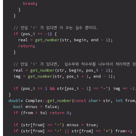
break
;

    }

  }

// 만일 'i' 가 없다면 이 수는 실수 뿐이다.
if
 (pos_i 
==
-
1
) {

    real 
=
get_number
(str, begin, end 
-
1
);

return
;

  }

// 만일 'i' 가 있다면,  실수부와 허수부를 나누어서 처리하면 된
  real 
=
get_number
(str, begin, pos_i 
-
1
);

  img 
=
get_number
(str, pos_i 
+
1
, end 
-
1
);

if
 (pos_i 
>=
1
&&
 str[pos_i 
-
1
] 
==
'-'
) img 
*=
-
1
double
 Complex
::
get_number
(
const
char
*
 str, 
int
 from
bool
 minus 
=
 false;

if
 (from 
>
 to) 
return
0
;

if
 (str[from] 
==
'-'
) minus 
=
 true;

if
 (str[from] 
==
'-'
||
 str[from] 
==
'+'
) from
++
;
