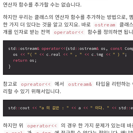
연산자 함수를 추가할 수는 없습니다.
하지만 우리는 클래스의 연산자 함수를 추가하는 방법으로, 
한 가지 더 있다는 것을 알고 있지요. 바로
클래스
ostream
개를 인자로 받는 전역
함수를 정의하면 됩니
operator<<
std
::
ostream
&
operator<<
(std
::
ostream
&
 os, 
const
 Com
  os 
<<
"( "
<<
 c
.
real 
<<
" , "
<<
 c
.
img 
<<
" ) "
;

return
 os;

참고로
에서
타입을 리턴하는 
opreator<<
ostream&
리할 수 있기 위해서입니다.
std
::
cout 
<<
"a 의 값은 : "
<<
 a 
<<
" 이다. "
<<
 std
::
하지만 위
의 경우 한 가지 문제가 있는데 바
operator<<
과
에 접근할 수 없다는 점입니다. 왜냐
c.real
c.img