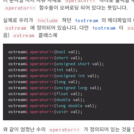
operator<<
함수들이 오버로딩 되어 있다는 뜻입니다.
operator<<
실제로 우리가
하던
의 헤더파일의 
include
iostream
에 정의되어 있습니다. 다만
이
ostream
iostream
os
음)
클래스에
ostream
ostream
&
operator<<
(
bool
 val);

ostream
&
operator<<
(
short
 val);

ostream
&
operator<<
(
unsigned
short
 val);

ostream
&
operator<<
(
int
 val);

ostream
&
operator<<
(
unsigned
int
 val);

ostream
&
operator<<
(
long
 val);

ostream
&
operator<<
(
unsigned
long
 val);

ostream
&
operator<<
(
float
 val);

ostream
&
operator<<
(
double
 val);

ostream
&
operator<<
(
long
double
 val);

ostream
&
operator<<
(
void
*
와 같이 엄청난 수의
가 정의되어 있는 것을 
operator<<