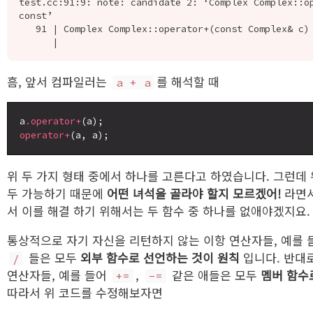
test.cc:91:9: note: candidate 2: ‘Complex Complex::op
const’

   91 | Complex Complex::operator+(const Complex& c) const {

흠, 앞서 컴파일러는
를 해석할 때
a + a
a
.operator+
operator+
위 두 가지 형태 중에서 하나를 고른다고 하였습니다. 그런데 
두 가능하기 때문에
어떤 녀석을 골라야 할지 모르겠어!
라면서
서 이를 해결 하기 위해서는 두 함수 중 하나를 없애야겠지요.
통상적으로 자기 자신을 리턴하지 않는 이항 연산자들, 예를 
들은 모두
외부 함수로 선언하는 것이 원칙
입니다. 반대
/
연산자들, 예를 들어
,
같은 애들은 모두
멤버 함수
+=
-=
따라서 위 코드를 수정해보자면