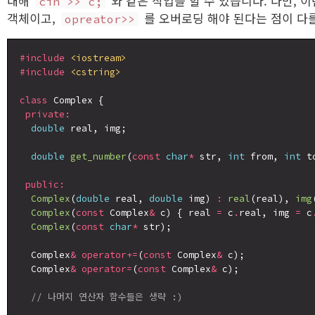
대해
와 같은 작업을 할 수 있습니다. 다만, 
cin >> c;
객체이고,
를 오버로딩 해야 된다는 점이 다
opreator>>
#include
<iostream>
#include
<cstring>
class
 Complex {

private:
double
 real, img;

double
get_number
(
const
char
*
 str, 
int
 from, 
int
 t
public:
Complex
(
double
 real, 
double
 img) 
:
real
(real), 
img
Complex
(
const
 Complex
&
 c) { real 
=
 c
.
real, img 
=
 c
Complex
(
const
char
*
 str);

  Complex
&
operator+=
(
const
 Complex
&
 c);

  Complex
&
operator=
(
const
 Complex
&
 c);

// 나머지 연산자 함수들은 생략 :)