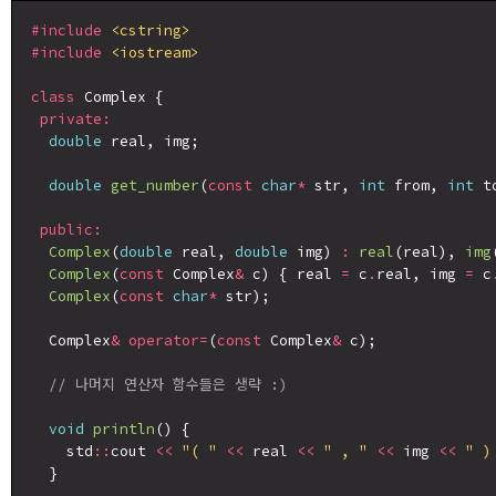
#include
<cstring>
#include
<iostream>
class
 Complex {

private:
double
 real, img;

double
get_number
(
const
char
*
 str, 
int
 from, 
int
 t
public:
Complex
(
double
 real, 
double
 img) 
:
real
(real), 
img
Complex
(
const
 Complex
&
 c) { real 
=
 c
.
real, img 
=
 c
Complex
(
const
char
*
 str);

  Complex
&
operator=
(
const
 Complex
&
 c);

// 나머지 연산자 함수들은 생략 :)
void
println
() {

    std
::
cout 
<<
"( "
<<
 real 
<<
" , "
<<
 img 
<<
" )
  }
