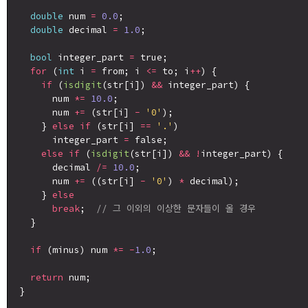
double
 num 
=
0.0
;

double
 decimal 
=
1.0
;

bool
 integer_part 
=
 true;

for
 (
int
 i 
=
 from; i 
<=
 to; i
++
) {

if
 (
isdigit
(str[i]) 
&&
 integer_part) {

      num 
*=
10.0
;

      num 
+=
 (str[i] 
-
'0'
);

    } 
else
if
 (str[i] 
==
'.'
)

      integer_part 
=
 false;

else
if
 (
isdigit
(str[i]) 
&&
!
integer_part) {

      decimal 
/=
10.0
;

      num 
+=
 ((str[i] 
-
'0'
) 
*
 decimal);

    } 
else
break
;  
// 그 이외의 이상한 문자들이 올 경우
  }

if
 (minus) num 
*=
-
1.0
;

return
 num;

}
