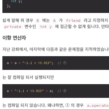
int
 y;

쉽게 말해 위 경우
에는
가
라고 지정하지
B
A
friend
변수인
에 접근할 수 없게 됩니다. 안
private
int y
이항 연산자
지난 강좌에서, 마지막에 다음과 같은 문제점을 지적하였습니
a 
=
 a 
+
"-1.1 + i3.923"
;  
// ①
는 잘 컴파일 되서 실행되지만
a 
=
"-1.1 + i3.923"
+
 a;  
// ②
는 컴파일 되지 않습니다. 왜냐하면, ① 의 경우
a.operato