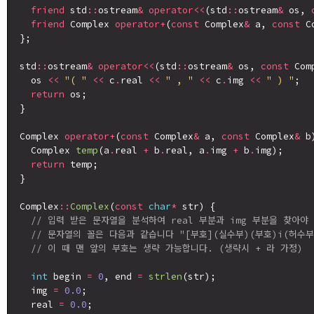
friend
 std
::
ostream
&
operator<<
(std
::
ostream
&
 os, 
friend
 Complex 
operator+
(
const
 Complex
&
 a, 
const
 C
};

std
::
ostream
&
operator<<
(std
::
ostream
&
 os, 
const
 Com
  os 
<<
"( "
<<
 c
.
real 
<<
" , "
<<
 c
.
img 
<<
" ) "
;

return
 os;

}

Complex 
operator+
(
const
 Complex
&
 a, 
const
 Complex
&
 b)
  Complex 
temp
(a
.
real 
+
 b
.
real, a
.
img 
+
 b
.
img);

return
 temp;

}

Complex
::
Complex
(
const
char
*
 str) {

// 입력 받은 문자열을 분석하여 real 부분과 img 부분을 찾아야
// 문자열의 꼴은 다음과 같습니다 "[부호](실수부)(부호)i(허수부
// 이 때 맨 앞의 부호는 생략 가능합니다. (생략시 + 라 가정)
int
 begin 
=
0
, end 
=
strlen
(str);

  img 
=
0.0
;

  real 
=
0.0
;
