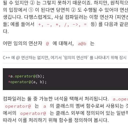
될 수 있지만 ② 는 그렇지 못하기 때문이죠. 하지만, 원칙
의 입장에서 ① 이 된다면 당연히 ② 도 수행될 수 있어야 
생깁니다. 다행스럽게도, 사실 컴파일러는 이항 연산자 (피연
들; 예를 들어서
등) 를 다음과 같
+, -, *, /, ->, =
다.
어떤 임의의 연산자
에 대해서,
는
@
a@b
C++ 에 @ 연산자는 없지만, 여기서 '임의의 연산자' 를 나타내기 위해 잠
*
a
.
operator@
*
operator@
컴파일러는 둘 중 가능한 녀석을 택해서 처리됩니다.
a.ope
는
의 클래스의 멤버 함수로써 사용되는 
operator@
a
에서의
는 클래스 외부에 정의되어 있는 일반
operator@
따라서 이를 처리하기 위해 함수를 정의하여 봅시다.