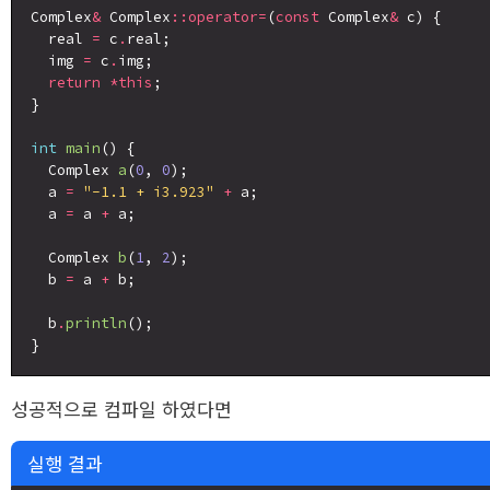
Complex
&
 Complex
::operator=
(
const
 Complex
&
 c) {

  real 
=
 c
.
real;

  img 
=
 c
.
img;

return
*this
;

}

int
main
() {

  Complex 
a
(
0
, 
0
);

  a 
=
"-1.1 + i3.923"
+
 a;

  a 
=
 a 
+
 a;

  Complex 
b
(
1
, 
2
);

  b 
=
 a 
+
 b;

  b
.
println
();

성공적으로 컴파일 하였다면
실행 결과