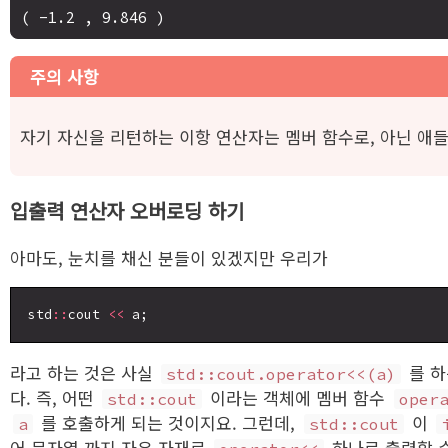
주의 사항
자기 자신을 리턴하는 이항 연산자는 멤버 함수로, 아닌 애
입출력 연산자 오버로딩 하기
아마도, 눈치를 채신 분들이 있겠지만 우리가
std
::
cout 
<<
라고 하는 것은 사실
를 하
std::cout.operator<<(a)
다. 즉, 어떤
이라는 객체에 멤버 함수
std::cout
oper
를 호출하게 되는 것이지요. 그런데,
이
a
std::cout
어 문자열 까지 자유 자재로
하나로 출력할 수