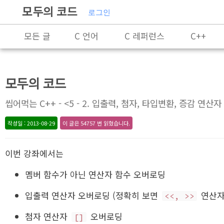
모두의 코드
로그인
모든 글
C 언어
C 레퍼런스
C++
Rust
X86-64 명령어 레퍼런스
알고리즘
모두의 코드
잡담
프로그래밍
씹어먹는 C++ - <5 - 2. 입출력, 첨자, 타입변환, 증감 연산
작성일 : 2013-08-29
이 글은 54757 번 읽혔습니다.
이번 강좌에서는
멤버 함수가 아닌 연산자 함수 오버로딩
입출력 연산자 오버로딩 (정확히 보면
연산자
<<, >>
첨자 연산자
오버로딩
[]