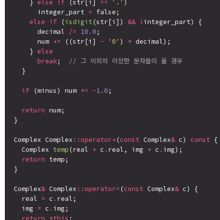
    } 
else
if
 (str[i] 
==
'.'
)

      integer_part 
=
 false;

else
if
 (
isdigit
(str[i]) 
&&
!
integer_part) {

      decimal 
/=
10.0
;

      num 
+=
 ((str[i] 
-
'0'
) 
*
 decimal);

    } 
else
break
;  
// 그 이외의 이상한 문자들이 올 경우
  }

if
 (minus) num 
*=
-
1.0
;

return
 num;

}

Complex Complex
::operator+
(
const
 Complex
&
 c) 
const
 {

  Complex 
temp
(real 
+
 c
.
real, img 
+
 c
.
img);

return
 temp;

}

Complex
&
 Complex
::operator=
(
const
 Complex
&
 c) {

  real 
=
 c
.
real;

  img 
=
 c
.
img;

return
*this
;
