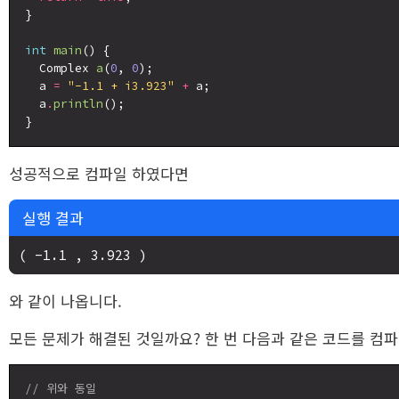
}

int
main
() {

  Complex 
a
(
0
, 
0
);

  a 
=
"-1.1 + i3.923"
+
 a;

  a
.
println
();

성공적으로 컴파일 하였다면
실행 결과
와 같이 나옵니다.
모든 문제가 해결된 것일까요? 한 번 다음과 같은 코드를 컴파
// 위와 동일