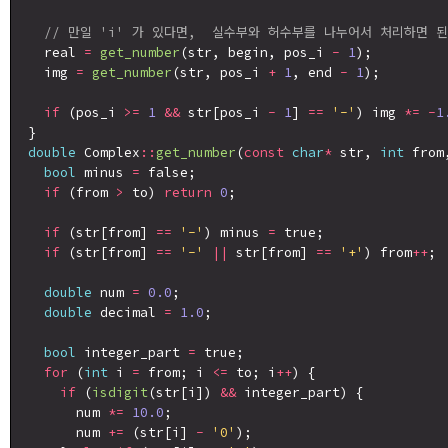
// 만일 'i' 가 있다면,  실수부와 허수부를 나누어서 처리하면 된
  real 
=
get_number
(str, begin, pos_i 
-
1
);

  img 
=
get_number
(str, pos_i 
+
1
, end 
-
1
);

if
 (pos_i 
>=
1
&&
 str[pos_i 
-
1
] 
==
'-'
) img 
*=
-
1
double
 Complex
::
get_number
(
const
char
*
 str, 
int
 from
bool
 minus 
=
 false;

if
 (from 
>
 to) 
return
0
;

if
 (str[from] 
==
'-'
) minus 
=
 true;

if
 (str[from] 
==
'-'
||
 str[from] 
==
'+'
) from
++
;

double
 num 
=
0.0
;

double
 decimal 
=
1.0
;

bool
 integer_part 
=
 true;

for
 (
int
 i 
=
 from; i 
<=
 to; i
++
) {

if
 (
isdigit
(str[i]) 
&&
 integer_part) {

      num 
*=
10.0
;

      num 
+=
 (str[i] 
-
'0'
);
