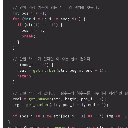
// 먼저 가장 기준이 되는 'i' 의 위치를 찾는다.
int
 pos_i 
=
-
1
;

for
 (
int
 i 
=
0
; i 
!=
 end; i
++
) {

if
 (str[i] 
==
'i'
) {

      pos_i 
=
 i;

break
;

    }

  }

// 만일 'i' 가 없다면 이 수는 실수 뿐이다.
if
 (pos_i 
==
-
1
) {

    real 
=
get_number
(str, begin, end 
-
1
);

return
;

  }

// 만일 'i' 가 있다면,  실수부와 허수부를 나누어서 처리하면 된
  real 
=
get_number
(str, begin, pos_i 
-
1
);

  img 
=
get_number
(str, pos_i 
+
1
, end 
-
1
);

if
 (pos_i 
>=
1
&&
 str[pos_i 
-
1
] 
==
'-'
) img 
*=
-
1
double
 Complex
::
get_number
(
const
char
*
 str, 
int
 from