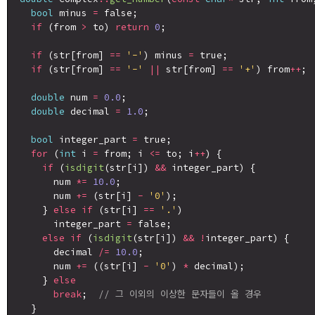
bool
 minus 
=
 false;

if
 (from 
>
 to) 
return
0
;

if
 (str[from] 
==
'-'
) minus 
=
 true;

if
 (str[from] 
==
'-'
||
 str[from] 
==
'+'
) from
++
;

double
 num 
=
0.0
;

double
 decimal 
=
1.0
;

bool
 integer_part 
=
 true;

for
 (
int
 i 
=
 from; i 
<=
 to; i
++
) {

if
 (
isdigit
(str[i]) 
&&
 integer_part) {

      num 
*=
10.0
;

      num 
+=
 (str[i] 
-
'0'
);

    } 
else
if
 (str[i] 
==
'.'
)

      integer_part 
=
 false;

else
if
 (
isdigit
(str[i]) 
&&
!
integer_part) {

      decimal 
/=
10.0
;

      num 
+=
 ((str[i] 
-
'0'
) 
*
 decimal);

    } 
else
break
;  
// 그 이외의 이상한 문자들이 올 경우
  }
