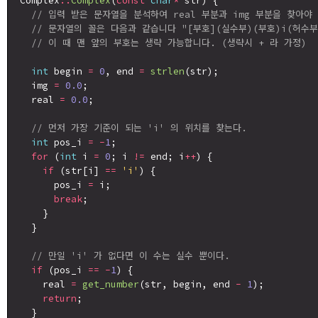
Complex
::
Complex
(
const
char
*
 str) {

// 입력 받은 문자열을 분석하여 real 부분과 img 부분을 찾아야
// 문자열의 꼴은 다음과 같습니다 "[부호](실수부)(부호)i(허수부
// 이 때 맨 앞의 부호는 생략 가능합니다. (생략시 + 라 가정)
int
 begin 
=
0
, end 
=
strlen
(str);

  img 
=
0.0
;

  real 
=
0.0
;

// 먼저 가장 기준이 되는 'i' 의 위치를 찾는다.
int
 pos_i 
=
-
1
;

for
 (
int
 i 
=
0
; i 
!=
 end; i
++
) {

if
 (str[i] 
==
'i'
) {

      pos_i 
=
 i;

break
;

    }

  }

// 만일 'i' 가 없다면 이 수는 실수 뿐이다.
if
 (pos_i 
==
-
1
) {

    real 
=
get_number
(str, begin, end 
-
1
);

return
;

  }
