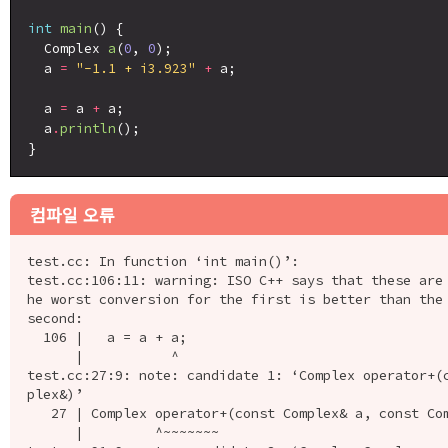
int
main
() {

  Complex 
a
(
0
, 
0
);

  a 
=
"-1.1 + i3.923"
+
 a;

  a 
=
 a 
+
 a;

  a
.
println
();

컴파일 오류
test.cc: In function ‘int main()’:

test.cc:106:11: warning: ISO C++ says that these are
he worst conversion for the first is better than the 
second:

  106 |   a = a + a;

      |           ^

test.cc:27:9: note: candidate 1: ‘Complex operator+(
plex&)’

   27 | Complex operator+(const Complex& a, const Complex& b) {

      |         ^~~~~~~~
