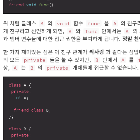
friend
void
func
위 처럼 클래스
와
함수
을
의 친구
B
void
func
A
게 친구라고 선언하게 되면,
와
안에서는
의
B
func
A
과 멤버 변수들에 대한 접근 권한을 부여하게 됩니다.
정말 친
한 가지 재미있는 점은 이 친구 관계가
짝사랑
과 같다는 점입
의 모든
들을 볼 수 있지만,
안에서
를
private
B
A
상,
는
의
개체들에 접근할 수 없습니다.
A
B
private
class
 A {

private:
int
 x;

friend
class
 B;

};

class
 B {

private: