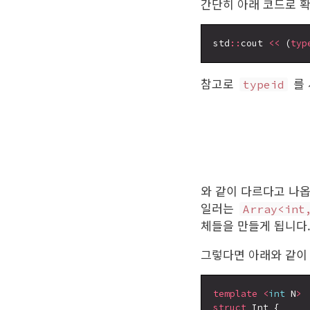
간단히 아래 코드로 확
std
::
cout 
<<
 (
typ
참고로
를
typeid
와 같이 다르다고 나옵
일러는
Array<int
체들을 만들게 됩니다
그렇다면 아래와 같이
template
<
int
 N
>
struct
 Int {
