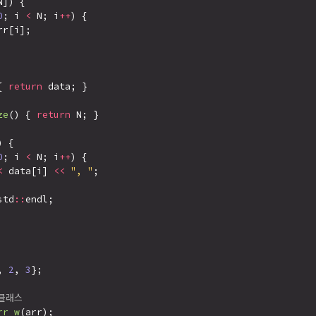
]) {

0
; i 
<
 N; i
++
) {

rr[i];

{ 
return
 data; }

ze
() { 
return
 N; }

) {

0
; i 
<
 N; i
++
) {

<
 data[i] 
<<
", "
;

std
::
endl;

, 
2
, 
3
};

 클래스
rr_w
(arr);
