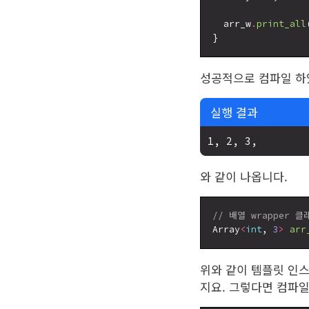
  arr_w
.
print_all
성공적으로 컴파일 
실행 결과
와 같이 나옵니다.
// 배열 wrapper 클
Array
<
int
, 
3
>
arr
위와 같이 템플릿 인
지요. 그렇다면 컴파