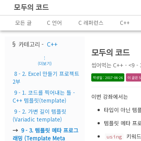
모두의 코드
모든 글
C 언어
C 레퍼런스
C++
프로그래밍
§ 카테고리 -
C++
모두의 코드
⋮
(더보기)
씹어먹는 C++ - <9 -
8 - 2. Excel 만들기 프로젝트
작성일 : 2017-06-26
이 글은 5
2부
9 - 1. 코드를 찍어내는 틀 -
이번 강좌에서는
C++ 템플릿(template)
타입이 아닌 템
9 - 2. 가변 길이 템플릿
(Variadic template)
템플릿 메타 프
9 - 3. 템플릿 메타 프로그
키워드
using
래밍 (Template Meta