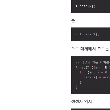
를
int
 data[
3
으로 대체해서 코드를
// 배열을 받는 레퍼런스
Array
(
T
 (
&
arr)[N])
for
 (
int
 i 
=
0
;
    data[i] 
=
 arr[
  }

생성자 역시