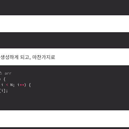
 생성하게 되고, 마찬가지로
 arr
 {

 i 
<
 N; i
++
) {

i];
