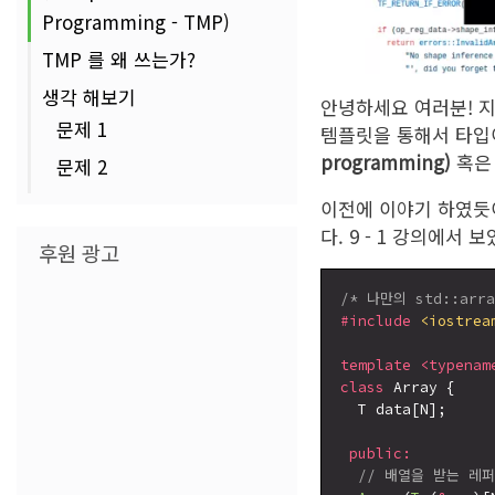
Programming - TMP)
TMP 를 왜 쓰는가?
생각 해보기
안녕하세요 여러분! 지
문제 1
템플릿을 통해서 타입
programming)
혹은
문제 2
이전에 이야기 하였듯
다. 9 - 1 강의에서 
후원 광고
/* 나만의 std::arr
#include
<iostrea
template
<typenam
class
 Array {

  T data[N];

public:
// 배열을 받는 레퍼