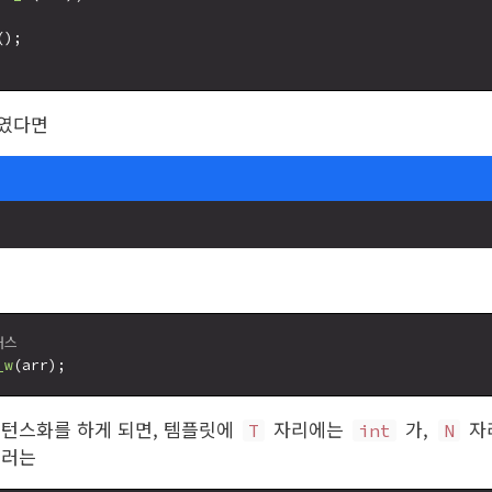
();

하였다면
래스
_w
스턴스화를 하게 되면, 템플릿에
자리에는
가,
자
T
int
N
일러는