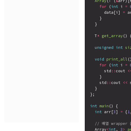
Array
(
T
 (
&
arr)[N
for
 (
int
 i 
=
      data[i] 
=
 a
    }

  }

  T
*
get_array
() 
unsigned
int
si
void
print_all
(
for
 (
int
 i 
=
      std
::
cout 
<
    }

    std
::
cout 
<<
 
  }

};

int
main
() {

int
 arr[
3
] 
=
 {
1
// 배열 wrapper
  Array
<
int
, 
3
>
a