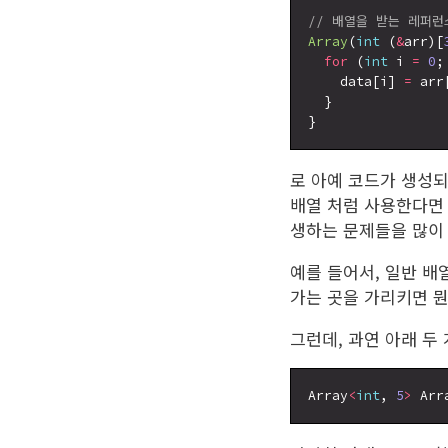
// 배열을 받는 레퍼런스
Array
(
int
 (
&
arr)[
for
 (
int
 i 
=
0
;
    data[i] 
=
 arr[
  }

로 아예 코드가 생성되
배열 처럼 사용한다면
생하는 문제들을 많이 
예를 들어서, 일반 배
가는 곳을 가리키면 뭔
그런데, 과연 아래 두
Array
<
int
, 
5
>
 Arr