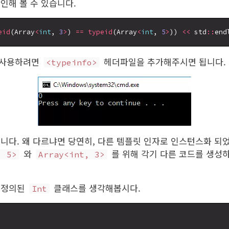
인해 볼 수 있습니다.
eid
(Array
<
int
, 
3
>
) 
==
typeid
(Array
<
int
, 
5
>
)) 
<<
 std
::
 사용하려면
헤더파일을 추가해주시면 됩니다.
<typeinfo>
니다. 왜 다르냐면 당연히, 다른 템플릿 인자로 인스턴스화 되
와
를 위해 각기 다른 코드를 생성
, 5>
Array<int, 3>
.
 정의된
클래스를 생각해봅시다.
Int