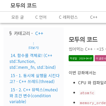
모두의 코드
모든 글
C 언어
C 레퍼런스
C++
프로그래밍
§ 카테고리 -
C++
모두의 코드
⋮
(더보기)
씹어먹는 C++ - <15 -
14. 함수를 객체로! (C++
작성일 : 2019-04-07
이 글은 6
std::function,
std::mem_fn, std::bind)
이번 강좌에서는
15 - 1. 동시에 실행을 시킨다
고? - C++ 쓰레드(thread)
CPU 와 컴파
15 - 2. C++ 뮤텍스(mutex)
atomic
와 조건 변수(condition
variable)
memory_orde