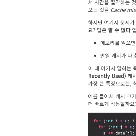
서 시간을 절약하는 
오는 것을
Cache mis
하지만 여기서 문제가 
요? 답은
알 수 없다
입
메모리를 읽으면
만일 캐시가 다 
이 때 여기서 말하는
Recently Used)
캐시
가장 큰 특징으로는,
예를 들어서 캐시 크기가
더 빠르게 작동할까요?
for
 (
int
 i 
=
0
; i
for
 (
int
 j 
=
0
;
    s 
+=
 data[j];
