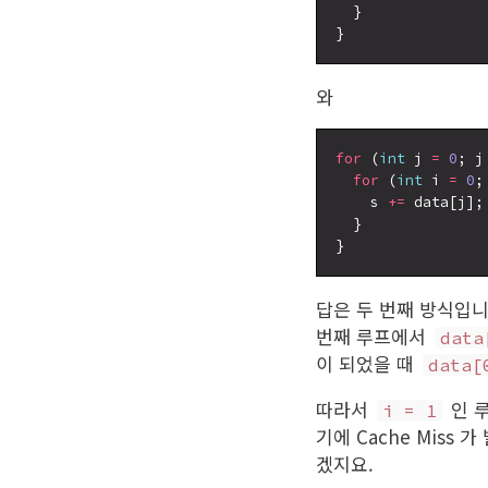
  }

와
for
 (
int
 j 
=
0
; j
for
 (
int
 i 
=
0
;
    s 
+=
 data[j];

  }

답은 두 번째 방식입니
번째 루프에서
data
이 되었을 때
data[
따라서
인 
i = 1
기에 Cache Miss
겠지요.