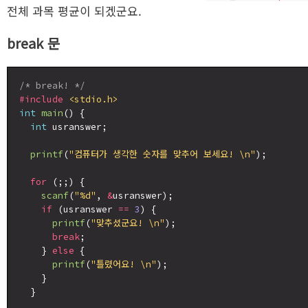
전체 과목 평균이 되겠군요.
break 문
/* break! */
#include
<stdio.h>
int
main
() {

int
 usranswer;

printf
(
"컴퓨터가 생각한 숫자를 맞추어 보세요! \n"
);

for
 (;;) {

scanf
(
"%d"
, 
&
usranswer);

if
 (usranswer 
==
3
) {

printf
(
"맞추셨군요! \n"
);

break
;

    } 
else
 {

printf
(
"틀렸어요! \n"
);

    }

  }
