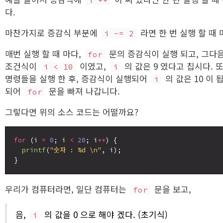
i ++
다.
마찬가지로 증감식 부분에
라면 한 번 실행 할 때 
i -= 2
매번 실행 할 때 마다,
문의 증감식이 실행 되고, 그다
for
조건식이
이였고,
의 값은 9 였다고 칩시다.
i < 10
i
명령들을 실행 한 후, 증감식이 실행되어
의 값은 10 이
i
되어
문을 빠져 나갑니다.
for
그렇다면 위의 소스 코드는 어떨까요?
for
 (i 
=
0
; i 
<
20
; i
++
) {

printf
(
"숫자 : %d \n"
, i);

우리가 컴퓨터라면, 일단 컴퓨터는
문을 보고,
for
음,
의 값을 0 으로 해야 겠다. (초기식)
i