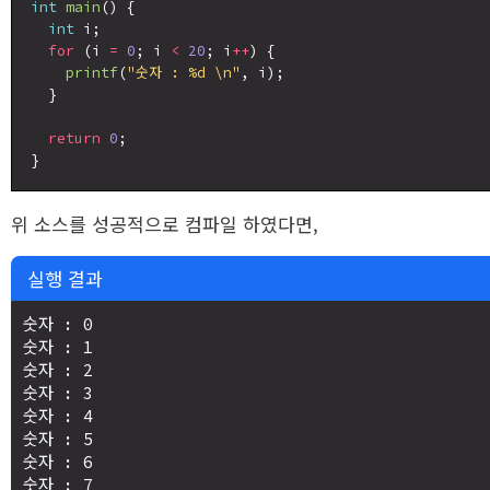
int
main
() {

int
 i;

for
 (i 
=
0
; i 
<
20
; i
++
) {

printf
(
"숫자 : %d \n"
, i);

  }

return
0
;

위 소스를 성공적으로 컴파일 하였다면,
실행 결과
숫자 : 0 

숫자 : 1 

숫자 : 2 

숫자 : 3 

숫자 : 4 

숫자 : 5 

숫자 : 6 

숫자 : 7 
