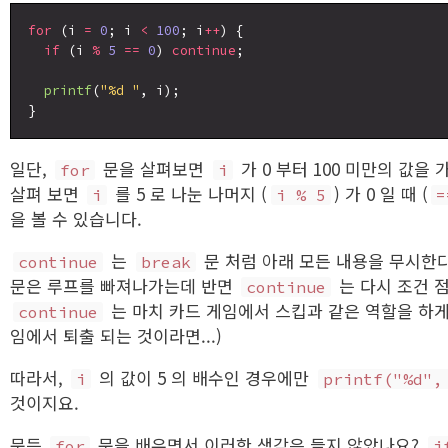
for
 (i 
=
0
; i 
<
100
; i
++
) {

if
 (i 
%
5
==
0
) 
continue
;

printf
(
"%d "
, i);

일단,
문을 살펴보면
가 0 부터 100 미만의 값을 
for
i
살펴 보면
를 5 로 나눈 나머지 (
) 가 0 일 때 (
i
i % 5
=
을 볼 수 있습니다.
는
문 처럼 아래 모든 내용을 무시한
continue
break
문은 루프를 빠져나가는데 반면
는 다시 조건 
continue
는 마치 카드 게임에서 스킵과 같은 역할을 하게 
continue
임에서 퇴출 되는 것이라면...)
따라서,
의 값이 5 의 배수인 경우에만
i
printf("%d",
것이지요.
문득
문을 배우면서 이러한 생각은 들지 않았나요?
for
i