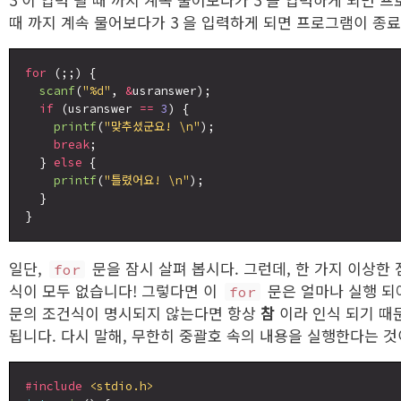
때 까지 계속 물어보다가 3 을 입력하게 되면 프로그램이 종
for
 (;;) {

scanf
(
"%d"
, 
&
usranswer);

if
 (usranswer 
==
3
) {

printf
(
"맞추셨군요! \n"
);

break
;

  } 
else
 {

printf
(
"틀렸어요! \n"
);

  }

일단,
문을 잠시 살펴 봅시다. 그런데, 한 가지 이상한 
for
식이 모두 없습니다! 그렇다면 이
문은 얼마나 실행 되
for
문의 조건식이 명시되지 않는다면 항상
참
이라 인식 되기 때
됩니다. 다시 말해, 무한히 중괄호 속의 내용을 실행한다는 것
#include
<stdio.h>