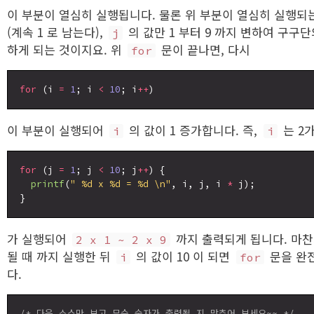
이 부분이 열심히 실행됩니다. 물론 위 부분이 열심히 실행되
(계속 1 로 남는다),
의 값만 1 부터 9 까지 변하여 구구
j
하게 되는 것이지요. 위
문이 끝나면, 다시
for
for
 (i 
=
1
; i 
<
10
; i
++
이 부분이 실행되어
의 값이 1 증가합니다. 즉,
는 2
i
i
for
 (j 
=
1
; j 
<
10
; j
++
) {

printf
(
" %d x %d = %d \n"
, i, j, i 
*
 j);

가 실행되어
까지 출력되게 됩니다. 마
2 x 1 ~ 2 x 9
될 때 까지 실행한 뒤
의 값이 10 이 되면
문을 완전
i
for
다.
/* 다음 소스만 보고 무슨 숫자가 출력될 지 맞추어 보세요~~ */