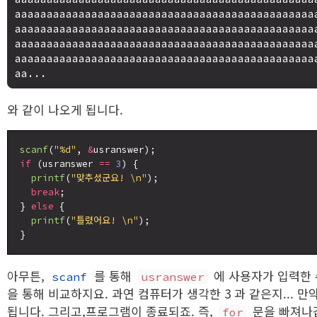
aaaaaaaaaaaaaaaaaaaaaaaaaaaaaaaaaaaaaaaaaaaaaaa
aaaaaaaaaaaaaaaaaaaaaaaaaaaaaaaaaaaaaaaaaaaaaaa
aaaaaaaaaaaaaaaaaaaaaaaaaaaaaaaaaaaaaaaaaaaaaaa
aaaaaaaaaaaaaaaaaaaaaaaaaaaaaaaaaaaaaaaaaaaaaaa
와 같이 나오게 됩니다.
scanf
(
"%d"
, 
&
if
 (usranswer 
==
3
) {

printf
(
"맞추셨군요! \n"
);

break
;

} 
else
 {

printf
(
"틀렸어요! \n"
);

아무튼,
를 통해
에 사용자가 입력한 
scanf
usranswer
을 통해 비교하지요. 과연 컴퓨터가 생각한 3 과 같은지... 만
됩니다. 그리고,프로그램이 종료되죠. 즉,
문을 빠져나갑
for