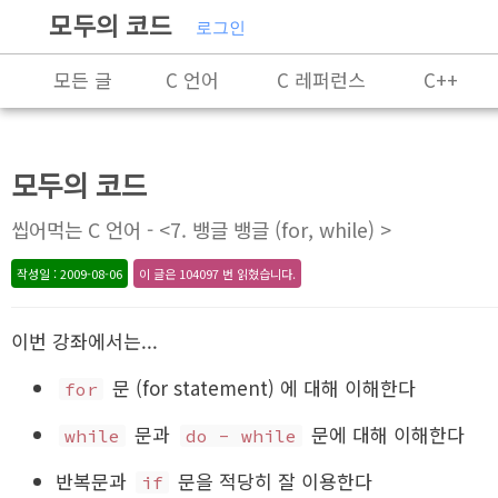
모두의 코드
로그인
모든 글
C 언어
C 레퍼런스
C++
Rust
X86-64 명령어 레퍼런스
알고리즘
모두의 코드
프로그래밍
씹어먹는 C 언어 - <7. 뱅글 뱅글 (for, while) >
작성일 : 2009-08-06
이 글은 104097 번 읽혔습니다.
이번 강좌에서는...
문 (for statement) 에 대해 이해한다
for
문과
문에 대해 이해한다
while
do - while
반복문과
문을 적당히 잘 이용한다
if