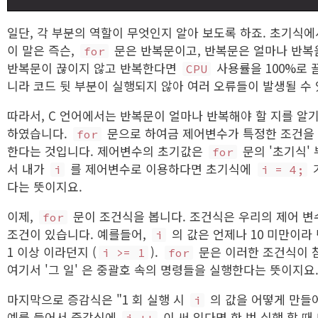
일단, 각 부분의 역할이 무엇인지 알아 보도록 하죠. 초기식
이 말은 즉슨,
문은 반복문이고, 반복문은 얼마나 반복을
for
반복문이 끊이지 않고 반복한다면
사용률을 100%로 
CPU
니라 코드 뒷 부분이 실행되지 않아 여러 오류들이 발생될 수
따라서, C 언어에서는 반복문이 얼마나 반복해야 할 지를 알기
하였습니다.
문으로 하여금 제어변수가 특정한 조건을 
for
한다는 것입니다. 제어변수의 초기값은
문의 '초기식'
for
서 내가
를 제어변수로 이용하다면 초기식에
i
i = 4;
다는 뜻이지요.
이제,
문이 조건식을 봅니다. 조건식은 우리의 제어 
for
조건이 있습니다. 예를들어,
의 값은 언제나 10 미만이라 
i
1 이상 이라던지 (
).
문은 이러한 조건식이 참
i >= 1
for
여기서 '그 일' 은 중괄호 속의 명령들을 실행한다는 뜻이지요
마지막으로 증감식은 "1 회 실행 시
의 값을 어떻게 만들어
i
예를 들어서 증감식에
이 써 있다면 한 번 실행 할 때