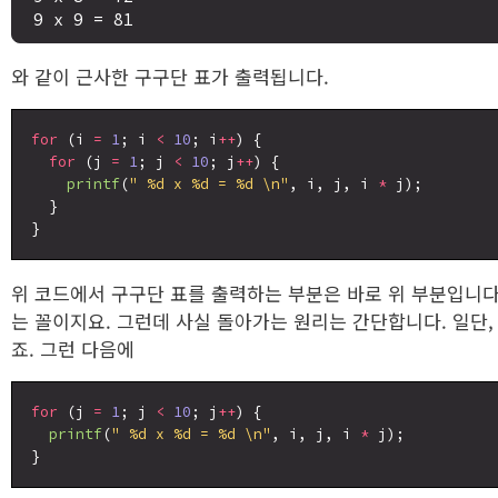
와 같이 근사한 구구단 표가 출력됩니다.
for
 (i 
=
1
; i 
<
10
; i
++
) {

for
 (j 
=
1
; j 
<
10
; j
++
) {

printf
(
" %d x %d = %d \n"
, i, j, i 
*
 j);

  }

위 코드에서 구구단 표를 출력하는 부분은 바로 위 부분입니다
는 꼴이지요. 그런데 사실 돌아가는 원리는 간단합니다. 일단
죠. 그런 다음에
for
 (j 
=
1
; j 
<
10
; j
++
) {

printf
(
" %d x %d = %d \n"
, i, j, i 
*
 j);
