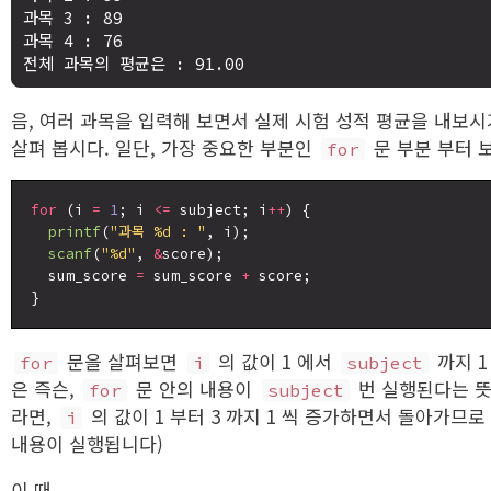
과목 3 : 89

과목 4 : 76

음, 여러 과목을 입력해 보면서 실제 시험 성적 평균을 내보시
살펴 봅시다. 일단, 가장 중요한 부분인
문 부분 부터 보
for
for
 (i 
=
1
; i 
<=
 subject; i
++
) {

printf
(
"과목 %d : "
, i);

scanf
(
"%d"
, 
&
score);

  sum_score 
=
 sum_score 
+
 score;

문을 살펴보면
의 값이 1 에서
까지 1
for
i
subject
은 즉슨,
문 안의 내용이
번 실행된다는 뜻
for
subject
라면,
의 값이 1 부터 3 까지 1 씩 증가하면서 돌아가므
i
내용이 실행됩니다)
이 때,