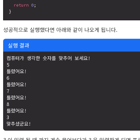
return
0
;

성공적으로 실행했다면 아래와 같이 나오게 됩니다.
실행 결과
컴퓨터가 생각한 숫자를 맞추어 보세요! 

5

틀렸어요! 

6

틀렸어요! 

7

틀렸어요! 

8

틀렸어요! 

3

3 이 입력 될 때 까지 계속 물어보다가 3 을 입력하게 되면 