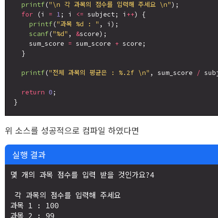
printf
(
"\n 각 과목의 점수를 입력해 주세요 \n"
);

for
 (i 
=
1
; i 
<=
 subject; i
++
) {

printf
(
"과목 %d : "
, i);

scanf
(
"%d"
, 
&
score);

    sum_score 
=
 sum_score 
+
 score;

  }

printf
(
"전체 과목의 평균은 : %.2f \n"
, sum_score 
/
 sub
return
0
;

위 소스를 성공적으로 컴파일 하였다면
실행 결과
몇 개의 과목 점수를 입력 받을 것인가요?4

 각 과목의 점수를 입력해 주세요 

과목 1 : 100

과목 2 : 99 
