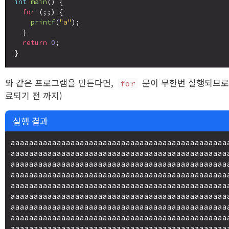
int
main
() {

for
 (;;) {

printf
(
"a"
);

  }

return
0
;

와 같은 프로그램을 만든다면,
문이 무한번 실행되므로
for
료되기 전 까지)
실행 결과
aaaaaaaaaaaaaaaaaaaaaaaaaaaaaaaaaaaaaaaaaaaaaaa
aaaaaaaaaaaaaaaaaaaaaaaaaaaaaaaaaaaaaaaaaaaaaaa
aaaaaaaaaaaaaaaaaaaaaaaaaaaaaaaaaaaaaaaaaaaaaaa
aaaaaaaaaaaaaaaaaaaaaaaaaaaaaaaaaaaaaaaaaaaaaaa
aaaaaaaaaaaaaaaaaaaaaaaaaaaaaaaaaaaaaaaaaaaaaaa
aaaaaaaaaaaaaaaaaaaaaaaaaaaaaaaaaaaaaaaaaaaaaaa
aaaaaaaaaaaaaaaaaaaaaaaaaaaaaaaaaaaaaaaaaaaaaaa
aaaaaaaaaaaaaaaaaaaaaaaaaaaaaaaaaaaaaaaaaaaaaaa
aaaaaaaaaaaaaaaaaaaaaaaaaaaaaaaaaaaaaaaaaaaaaaa