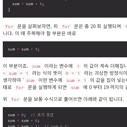
  sum 
=
 sum 
+
 i;

문을 살펴보자면, 위
문은 총 20 회 실행되며
for
for
니다. 이 때 주목해야 할 부분은 바로
sum 
=
 sum 
+
이 부분이죠.
이라는 변수에
의 값이 계속 더해집
sum
i
라는 식의 뜻이
라는 괴상한 방정식이 아
= sum + i
0 = i
생각하여 '
이란 변수에
의 값을 집어 넣는다
sum
sum + i
태로
문을 실행하게 되면
에 0 부터 19 까지의
for
sum
위
문을 보통 수식으로 풀어쓰면 아래와 같이 됩니다.
for
sum 
=
0
;  
// 초기 조건
sum 
=
 sum 
+
0
;

sum 
=
 sum 
+
1
;  
// sum = 1;