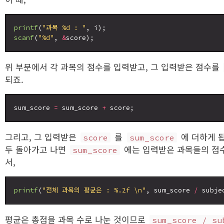
printf
(
"과목 %d : "
scanf
(
"%d"
, 
&
위 부분에서 각 과목의 점수를 입력받고, 그 입력받은 점수를
되죠.
sum_score 
=
 sum_score 
+
그리고, 그 입력받은
를
에 더하게 
score
sum_score
두 돌아가고 나면
에는 입력받은 과목들의 점수
sum_score
서,
printf
(
"전체 과목의 평균은 : %.2f \n"
, sum_score 
/
평균은 총점을 과목 수로 나눈 것이므로
sum_score / su