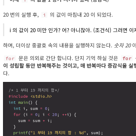
20 번의 실행 후,
의 값이 마침내 20 이 되었다.
i
i 의 값이 20 미만 인가? 어? 아니잖아. (조건식) 그러면 
하며, 더이상 중괄호 속의 내용을 실행하지 않는다.
숫자 20
이
문은 의외로 간단 합니다. 단지 기억 하실 것은
for
for
이 성립할 동안 반복해주는 것이고, 매 반복마다 증감식을 실
다.
/* 1 부터 19 까지의 합*/
#include
<stdio.h>
int
main
() {

int
 i, sum 
=
0
;

for
 (i 
=
0
; i 
<
20
; 
++
i) {

    sum 
=
 sum 
+
 i;

  }

printf
(
"1 부터 19 까지의 합 : %d"
, sum);
