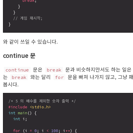
break
;

    }

  }

// 게임 재시작;
와 같이 쓰일 수 있습니다.
continue 문
문은
문과 비슷하지만서도 하는 일은
continue
break
는
와는 달리
문을 빠져 나가지 않고, 그냥 
break
for
봅시다.
/* 5 의 배수를 제외한 숫자 출력 */
#include
<stdio.h>
int
main
() {

int
 i;

for
 (i 
=
0
; i 
<
100
; i
++
) {
