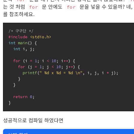
는 것 처럼
문 안에도
문을 넣을 수 있을까? 네,
for
for
를 참조하세요.
/* 구구단 */
#include
<stdio.h>
int
main
() {

int
 i, j;

for
 (i 
=
1
; i 
<
10
; i
++
) {

for
 (j 
=
1
; j 
<
10
; j
++
) {

printf
(
" %d x %d = %d \n"
, i, j, i 
*
 j);

    }

  }

return
0
;

성공적으로 컴파일 하였다면