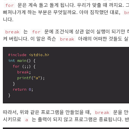
문은 계속 돌고 돌게 됩니다. 우리가 맞출 때 까지요.
for
빠져나가게 하는 부분은 무엇일까요. 아마 짐작했던 대로,
b
니다.
는
문에 조건식에 상관 없이 실행이 되기만
break
for
켜 버립니다. 이 말은 즉슨
아래의 어떠한 것들도 실
break
#include
<stdio.h>
int
main
() {

for
 (;;) {

break
;

printf
(
"a"
);

  }

return
0
;

따라서, 위와 같은 프로그램을 만들었을 때,
문을 만
break
시키므로
는 출력이 되지 않고 프로그램은 종료됩니다. 
a