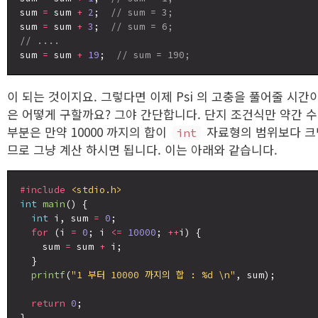
sum 
=
 sum 
+
2
;  
// sum = 3;
sum 
=
 sum 
+
3
;  
// sum = 6;
// ....
sum 
=
 sum 
+
19
;  
// sum = 190;
이 되는 것이지요. 그렇다면 이제 Psi 의 고충을 풀어줄 시간이 
은 어떻게 구할까요? 그야 간단합니다. 단지 조건식만 약간 
부분은 만약 10000 까지의 합이
자료형의 범위보다 크
int
므로 그냥 계산 하시면 됩니다. 이는 아래와 같습니다.
#include
<stdio.h>
int
main
() {

int
 i, sum 
=
0
;

for
 (i 
=
0
; i 
<=
10000
; 
++
i) {

    sum 
=
 sum 
+
 i;

  }

printf
(
"1 부터 10000 까지의 합 : %d \n"
, sum);

return
0
;
