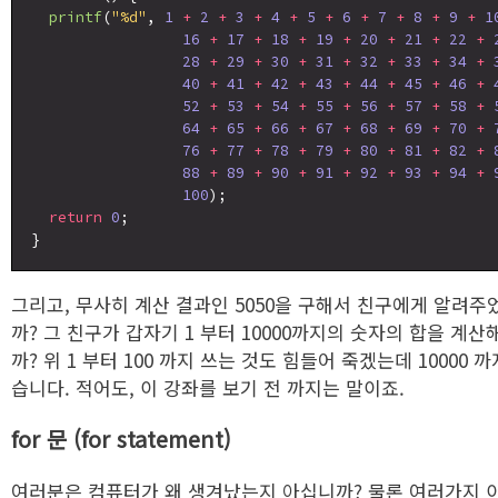
printf
(
"%d"
, 
1
+
2
+
3
+
4
+
5
+
6
+
7
+
8
+
9
+
1
16
+
17
+
18
+
19
+
20
+
21
+
22
+
28
+
29
+
30
+
31
+
32
+
33
+
34
+
40
+
41
+
42
+
43
+
44
+
45
+
46
+
52
+
53
+
54
+
55
+
56
+
57
+
58
+
64
+
65
+
66
+
67
+
68
+
69
+
70
+
76
+
77
+
78
+
79
+
80
+
81
+
82
+
88
+
89
+
90
+
91
+
92
+
93
+
94
+
100
);

return
0
;

그리고, 무사히 계산 결과인 5050을 구해서 친구에게 알려주
까? 그 친구가 갑자기 1 부터 10000까지의 숫자의 합을 계
까? 위 1 부터 100 까지 쓰는 것도 힘들어 죽겠는데 10000 까
습니다. 적어도, 이 강좌를 보기 전 까지는 말이죠.
for 문 (for statement)
여러분은 컴퓨터가 왜 생겨났는지 아십니까? 물론 여러가지 이