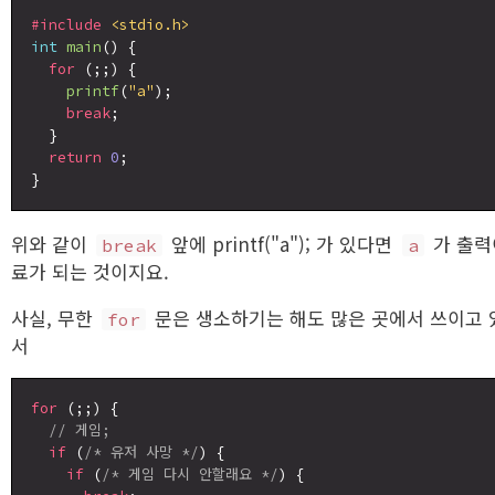
#include
<stdio.h>
int
main
() {

for
 (;;) {

printf
(
"a"
);

break
;

  }

return
0
;

위와 같이
앞에 printf("a"); 가 있다면
가 출력
break
a
료가 되는 것이지요.
사실, 무한
문은 생소하기는 해도 많은 곳에서 쓰이고 
for
서
for
 (;;) {

// 게임;
if
 (
/* 유저 사망 */
) {

if
 (
/* 게임 다시 안할래요 */
) {
